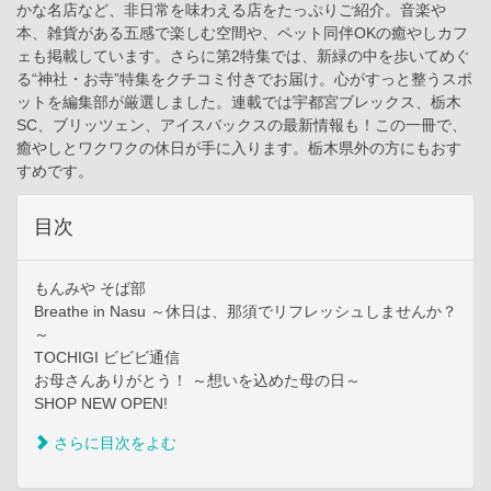
かな名店など、非日常を味わえる店をたっぷりご紹介。音楽や
本、雑貨がある五感で楽しむ空間や、ペット同伴OKの癒やしカフ
ェも掲載しています。さらに第2特集では、新緑の中を歩いてめぐ
る“神社・お寺”特集をクチコミ付きでお届け。心がすっと整うスポ
ットを編集部が厳選しました。連載では宇都宮ブレックス、栃木
SC、ブリッツェン、アイスバックスの最新情報も！この一冊で、
癒やしとワクワクの休日が手に入ります。栃木県外の方にもおす
すめです。
目次
もんみや そば部
Breathe in Nasu ～休日は、那須でリフレッシュしませんか？
～
TOCHIGI ビビビ通信
お母さんありがとう！ ～想いを込めた母の日～
SHOP NEW OPEN!
さらに目次をよむ