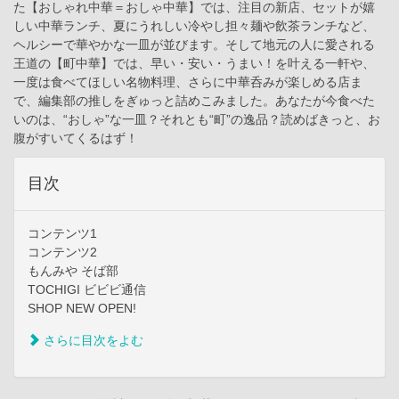
た【おしゃれ中華＝おしゃ中華】では、注目の新店、セットが嬉
しい中華ランチ、夏にうれしい冷やし担々麺や飲茶ランチなど、
ヘルシーで華やかな一皿が並びます。そして地元の人に愛される
王道の【町中華】では、早い・安い・うまい！を叶える一軒や、
一度は食べてほしい名物料理、さらに中華呑みが楽しめる店ま
で、編集部の推しをぎゅっと詰めこみました。あなたが今食べた
いのは、“おしゃ”な一皿？それとも“町”の逸品？読めばきっと、お
腹がすいてくるはず！
目次
コンテンツ1
コンテンツ2
もんみや そば部
TOCHIGI ビビビ通信
SHOP NEW OPEN!
さらに目次をよむ