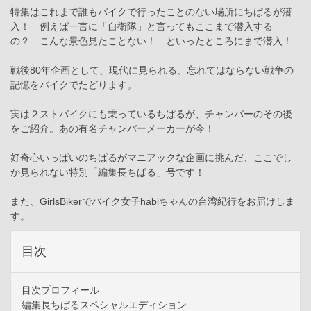
特集はこれまで誰もバイクで行ったことのない場所にちぱるが潜
入！ 例えば一言に「自衛隊」と言ってもここまで潜入する
の？ こんな景色見たことない！ といったところにまで潜入！
戦後80年企画として、現代に見られる、忘れてはならない戦争の
記憶をバイクでたどります。
実は２ストバイクにも乗っているちぱるが、チャンバーのその後
をご紹介。あの有名チャンバーメーカーが今！
好奇心いっぱいのちぱるがマニアックな企画に挑んだ、ここでし
か見られない特別「編集長ちぱる」号です！
また、GirlsBikerでバイク女子habiちゃんの台湾紀行をお届けしま
す。
目次
目次プロフィール
編集長ちぱるスペシャルエディション