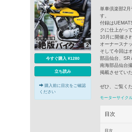
単車倶楽部2
す。
付録はUEMA
クに仕上がっ
10月に開催さ
オーナースナ
そして今回はオ
部品仙台、SR
今すぐ購入 ¥1280
南海部品仙台
立ち読み
掲載させてい
購入前に目次をご確認
ぜひ、ご覧く
ください
モーターサイク
目次
目次