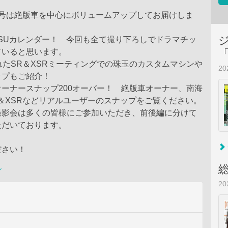
月号は絶版車を中心にボリュームアップしてお届けしま
TSUカレンダー！ 今回も全て撮り下ろしでドラマチッ
ていると思います。
れたSR＆XSRミーティングでの珠玉のカスタムマシンや
2
ップもご紹介！
ーナースナップ200オーバー！ 絶版車オーナー、南海
＆XSRなどリアルユーザーのスナップをご覧ください。
撮影会は多くの皆様にご参加いただき、前後編に分けて
ただいております。
ださい！
ル
2