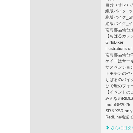
自分（オレ）の
絶版バイク_
絶版バイク_SN
絶版バイク_
南海部品仙台撮
【ちぱるカレ
GirlsBiker
Illustrations
南海部品仙台GI
ケイコはサー
サスペンショ
トモチンのや
ちぱるのバイ
ひで麿のフォー
【イベントの
みんなのRIDE
motoGP2025
SR＆XSR only
RedLine
さらに目次