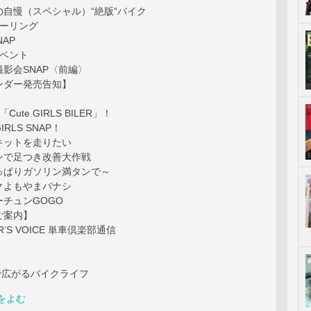
自慢（スペシャル）“絶版“バイク
ツーリング
AP
イベント
影会SNAP〈前編〉
ンダー発売告知】
 of 「Cute GIRLS BILER」！
RLS SNAP！
キットを走りたい
ンで足つき改善大作戦
っぱりガソリン満タンで～
クよもやまバナシ
チュンGOGO
ご案内】
R’S VOICE 単車倶楽部通信
輸送で広がるバイクライフ
をよむ