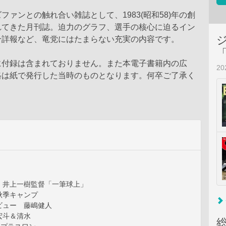
ファンとの触れ合い雑誌として、1983(昭和58)年の創
れてきた月刊誌。迫力のグラフ、選手の核心に迫るイン
合詳報など、竜党にはたまらない充実の内容です。
に付録は含まれておりません。また本電子書籍内の広
2
格は紙で発行した当時のものとなります。何卒ご了承く
 井上一樹監督「一筆球上」
秋季キャンプ
ビュー 藤嶋健人
宏斗＆清水