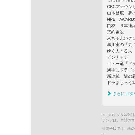
“龍の背”記者
CBCアナウン
山本昌広 夢
NPB AWARD
岡林 ３年連
契約更改
米ちゃんのク
早川実の「気
ゆく人くる人
ピンナップ
ゴトー竜「ド
勝手にドラゴ
新連載 龍の
ドラまちっく
さらに目次
※このデジタル雑誌
テンツは、本誌のコ
※電子版では、紙の
す。