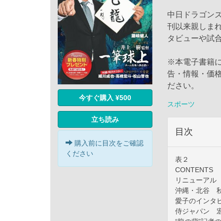
中日ドラゴンズ
刊以来親しま
タビューや試
※本電子書籍
告・情報・価
ださい。
今すぐ購入 ¥500
スポーツ
立ち読み
目次
購入前に目次をご確認
ください
表２
CONTENTS
リニューアル
沖縄・北谷 
愛子のインタ
侍ジャパン 