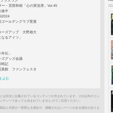
のプラスワン
2
サー・宮部和裕「心の実況席」Vol.45
の途中
S2024
続ゴールデングラブ受賞
ローズアップ 大野雄大
になるアイツ」
ラ外伝」
ンズグッズ会議
彩時記
写真館 ファンフェスタ
をよむ
には目次に記載されているコンテンツが含まれています。それ以外のコン
ンテンツであっても含まれていません のでご注意ください。
雑誌と内容が一部異なる場合や、掲載されないページがある場合がありま