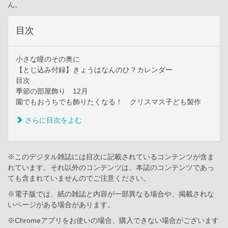
ん。
目次
小さな瞳のその奥に
【とじ込み付録】きょうはなんのひ？カレンダー
目次
季節の部屋飾り 12月
園でもおうちでも飾りたくなる！ クリスマス子ども製作
さらに目次をよむ
※このデジタル雑誌には目次に記載されているコンテンツが含ま
れています。それ以外のコンテンツは、本誌のコンテンツであっ
ても含まれていませんのでご注意ください。
※電子版では、紙の雑誌と内容が一部異なる場合や、掲載されな
いページがある場合があります。
※Chromeアプリをお使いの場合、購入できない場合がございます