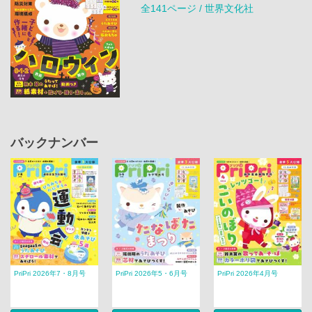
全141ページ / 世界文化社
バックナンバー
PriPri 2026年7・8月号
PriPri 2026年5・6月号
PriPri 2026年4月号