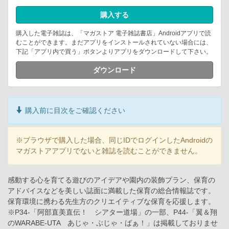
購入する
購入した電子雑誌は、「マガストア 電子雑誌書店」Androidアプリで読
むことができます。まだアプリをインストールされていない場合には、
下記「アプリ内で買う」ボタンよりアプリをダウンロードして下さい。
ダウンロード
購入前に目次をご確認ください
※ブラウザで購入した場合、同じIDでログインしたAndroidの
マガストアアプリでないと雑誌を読むことができません。
感動する心を育てる遊びのアイデアや園内の装飾プラン、保育の
アドバイスなどを美しい誌面に満載した保育の総合情報誌です。
保育環境に携わる先生方のクリエイティブな保育を応援します。
※P34-「阿部直美直伝！ シアター道場」の一部、P44-「翼＆翔
のWARABE-UTA あじゃ・ぶじゃ・ばぁ！」は掲載しておりませ