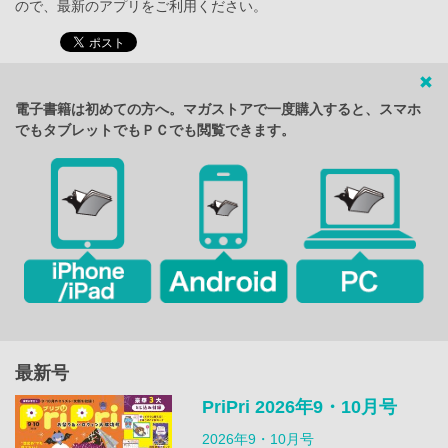
ので、最新のアプリをご利用ください。
電子書籍は初めての方へ。マガストアで一度購入すると、スマホ
でもタブレットでもＰＣでも閲覧できます。
最新号
PriPri 2026年9・10月号
2026年9・10月号