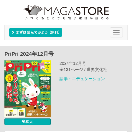
Toggle
navigati
PriPri 2024年12月号
2024年12月号
全131ページ / 世界文化社
語学・エデュケーション
拡大