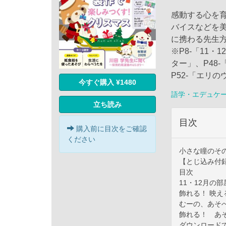
感動する心を
バイスなどを
に携わる先生
※P8-「11・
ター」、P48
P52-「エリ
今すぐ購入 ¥1480
語学・エデュケ
立ち読み
目次
購入前に目次をご確認
ください
小さな瞳のそ
【とじ込み付
目次
11・12月の
飾れる！ 映え
むーの、あそ
飾れる！ あ
ダウンロードで