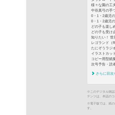
様々な園の工
中谷真弓の手
0・1・2歳児
0・1・2歳児
どの子も楽し
どの子も受け
知りたい！ 
レゴランド（
たにぞうラジ
イラストカッ
コピー用型紙
次号予告・読
さらに目次
※このデジタル雑誌
テンツは、本誌のコ
※電子版では、紙の
す。