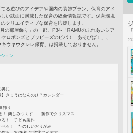
育てる遊びのアイデアや園内の装飾プラン、保育のアド
美しい誌面に満載した保育の総合情報誌です。保育環境
方のクリエイティブな保育を応援します。
12月の部屋飾り」の一部、P34-「RAMUのふれあいシア
-「ケロポンズとプッピーズのビバ！ あそびば！」、
2
のウキウキウクレレ保育」は掲載しておりません。
ーション
の奥に
録】きょうはなんのひ？カレンダー
部屋飾り
る！ 楽しみつくす！ 製作でクリスマス
べる！ 子ども製作
そべる！ たのしいおりがみ
作る 2026年 年賀状アイデア