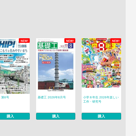
NEW!
NEW!
NEW!
! 第6号
基礎工 2026年8月号
小学８年生 2026年楽しい
工作・研究号
購入
購入
購入