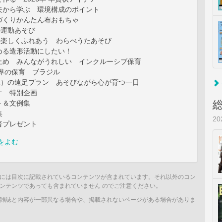
夫から学ぶ 環境構成のポイント
づくりかんたん布おもちゃ
の運動あそび
の楽しくふれあう わらべうたあそび
める造形活動にしたい！
止め みんながうれしい インクルーシブ保育
世界の保育 ブラジル
R）の遠足プラン あそびながら心が育つ一日
オ 特別企画
ト＆文例集
集
2
者プレゼント
をよむ
には目次に記載されているコンテンツが含まれています。それ以外のコン
ンテンツであっても含まれていません のでご注意ください。
雑誌と内容が一部異なる場合や、掲載されないページがある場合がありま