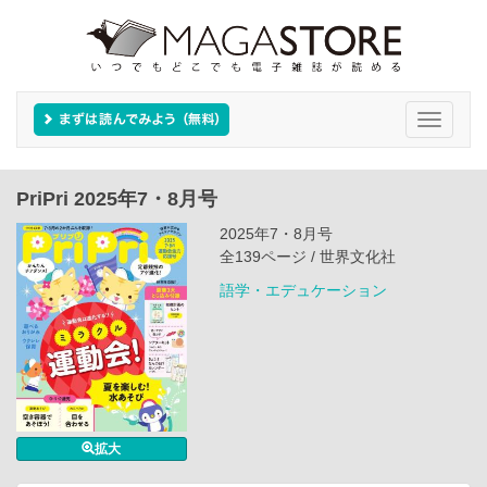
Toggle
navigati
PriPri 2025年7・8月号
2025年7・8月号
全139ページ / 世界文化社
語学・エデュケーション
拡大