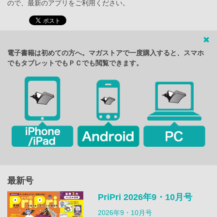
ので、最新のアプリをご利用ください。
電子書籍は初めての方へ。マガストアで一度購入すると、スマホ
でもタブレットでもＰＣでも閲覧できます。
最新号
PriPri 2026年9・10月号
2026年9・10月号