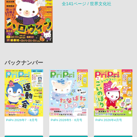
全141ページ / 世界文化社
バックナンバー
PriPri 2026年7・8月号
PriPri 2026年5・6月号
PriPri 2026年4月号