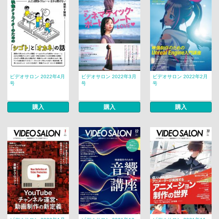
ビデオサロン 2022年4月
ビデオサロン 2022年3月
ビデオサロン 2022年2月
号
号
号
購入
購入
購入