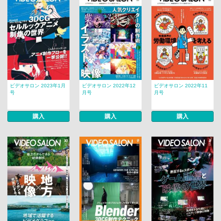
ビデオサロン 2023年1月
ビデオサロン 2022年12
ビデオサロン 2022年11
号
月号
月号
購入
購入
購入