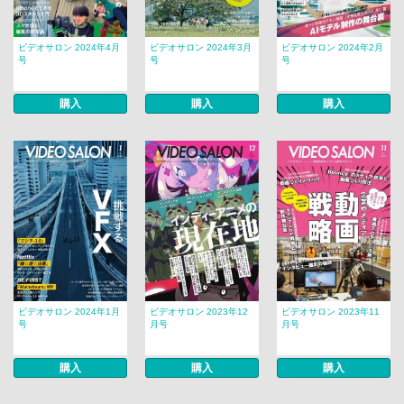
ビデオサロン 2024年4月
ビデオサロン 2024年3月
ビデオサロン 2024年2月
号
号
号
購入
購入
購入
ビデオサロン 2024年1月
ビデオサロン 2023年12
ビデオサロン 2023年11
号
月号
月号
購入
購入
購入