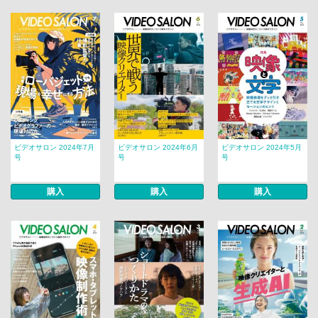
ビデオサロン 2024年7月
ビデオサロン 2024年6月
ビデオサロン 2024年5月
号
号
号
購入
購入
購入