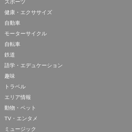
スポーツ
健康・エクササイズ
自動車
モーターサイクル
自転車
鉄道
語学・エデュケーション
趣味
トラベル
エリア情報
動物・ペット
TV・エンタメ
ミュージック