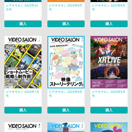
ビデオサロン 2022年10
ビデオサロン 2022年9月
ビデオサロン 2022年8月
月号
号
号
購入
購入
購入
ビデオサロン 2022年7月
ビデオサロン 2022年6月
ビデオサロン 2022年5月
号
号
号
購入
購入
購入