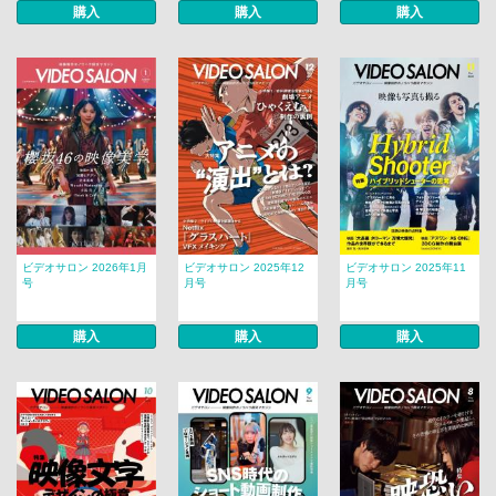
購入
購入
購入
ビデオサロン 2026年1月
ビデオサロン 2025年12
ビデオサロン 2025年11
号
月号
月号
購入
購入
購入