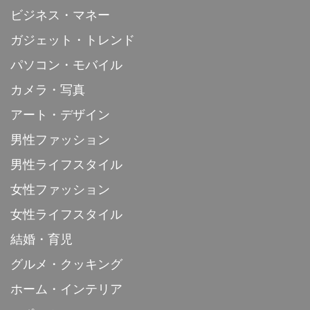
ビジネス・マネー
ガジェット・トレンド
パソコン・モバイル
カメラ・写真
アート・デザイン
男性ファッション
男性ライフスタイル
女性ファッション
女性ライフスタイル
結婚・育児
グルメ・クッキング
ホーム・インテリア