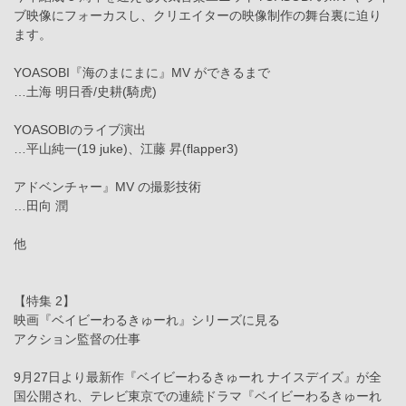
ブ映像にフォーカスし、クリエイターの映像制作の舞台裏に迫り
ます。
YOASOBI『海のまにまに』MV ができるまで
…土海 明日香/史耕(騎虎)
YOASOBIのライブ演出
…平山純一(19 juke)、江藤 昇(flapper3)
アドベンチャー』MV の撮影技術
…田向 潤
他
【特集 2】
映画『ベイビーわるきゅーれ』シリーズに見る
アクション監督の仕事
9月27日より最新作『ベイビーわるきゅーれ ナイスデイズ』が全
国公開され、テレビ東京での連続ドラマ『ベイビーわるきゅーれ