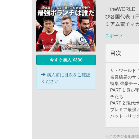
「theWOR
び各国代表（
ミアム電子マ
スポーツ
目次
今すぐ購入 ¥330
ザ・ワールド
購入前に目次をご確認
名良橋晃のサ
ください
特集 強豪チー
PART 1 
チたち
PART 2 
プレミア最強ガイ
ハットトリック
※このデジタル雑誌