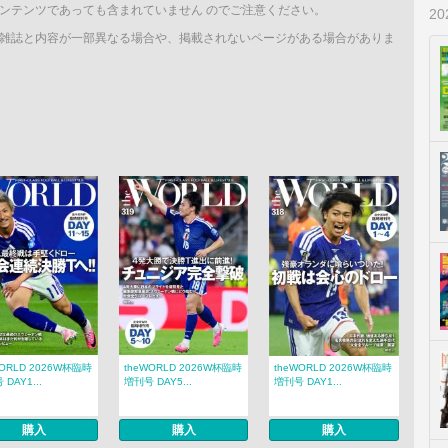
ンテンツであっても含まれていません のでご注意ください。
2
雑誌と内容が一部異なる場合や、掲載されないページがある場合がありま
WORLD 2026W杯臨時
theWORLD 2026W杯臨時
theWORLD 2026W杯臨時
DAY1...
増刊号 DAY5...
増刊号 DAY1...
購入
購入
購入