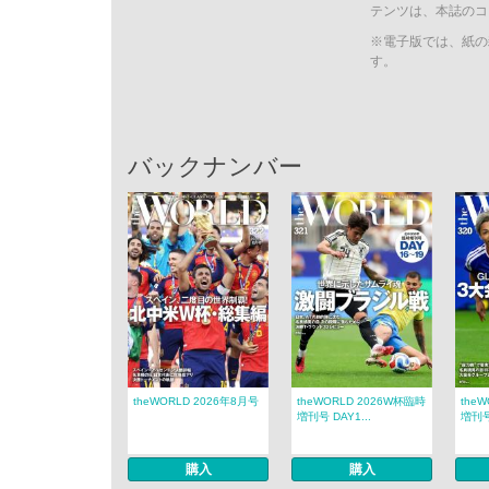
テンツは、本誌のコ
※電子版では、紙の
す。
バックナンバー
theWORLD 2026年8月号
theWORLD 2026W杯臨時
the
増刊号 DAY1...
増刊号 
購入
購入