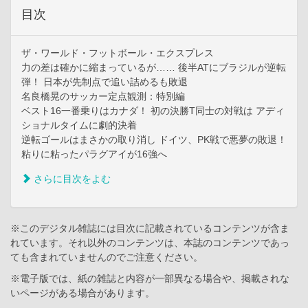
目次
ザ・ワールド・フットボール・エクスプレス
力の差は確かに縮まっているが…… 後半ATにブラジルが逆転
弾！ 日本が先制点で追い詰めるも敗退
名良橋晃のサッカー定点観測：特別編
ベスト16一番乗りはカナダ！ 初の決勝T同士の対戦は アディ
ショナルタイムに劇的決着
逆転ゴールはまさかの取り消し ドイツ、PK戦で悪夢の敗退！
粘りに粘ったパラグアイが16強へ
さらに目次をよむ
※このデジタル雑誌には目次に記載されているコンテンツが含ま
れています。それ以外のコンテンツは、本誌のコンテンツであっ
ても含まれていませんのでご注意ください。
※電子版では、紙の雑誌と内容が一部異なる場合や、掲載されな
いページがある場合があります。