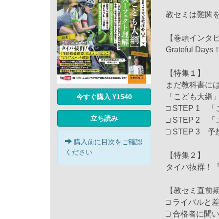
教セミは難関
【巻頭インタ
Grateful
【特集１】
まだ教科書には
「こども大綱
今すぐ購入 ¥1540
□ STEP 1
立ち読み
□ STEP 2
□ STEP 3
購入前に目次をご確認
ください
【特集２】
タイパ抜群！『
【教セミ直前
□ ライバルと
□ 合格者に聞