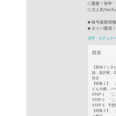
□ 重要！答申
□ 大人気You
■ 毎号最新情
■ タイパ重視
語学・エデュケ
目次
【巻頭インタビュ
諭，批評家，D
目次
【特集１】 ま
ども大綱」パ
STEP 1 
STEP 2 
STEP 3 予
【特集２】 