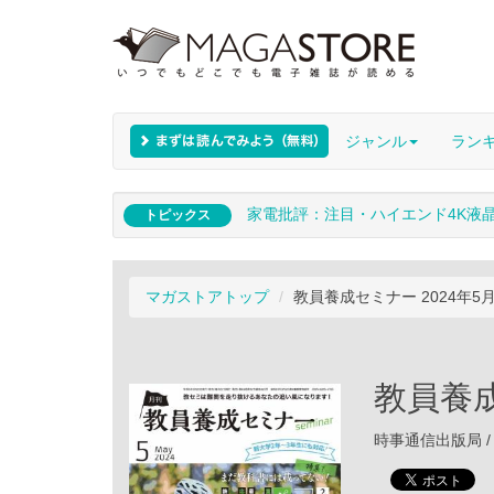
ジャンル
ラン
家電批評：注目・ハイエンド4K液
トピックス
マガストアトップ
教員養成セミナー 2024年5
教員養成
時事通信出版局 / 