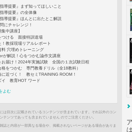
徒指導提要』まず知ってほしいこと
徒指導提要』の全体像
徒指導提要』ほんとに出たとこ解説
去問にチャレンジ！
期集中講座】
をつける 面接特訓道場
た！教採現場リアルレポート
資料 穴埋めトレーニング
uberが解説！心をつかむ論作文講座
お届け！2024年実施試験 全国の１次試験日程
合格をつかむ 専門教養ドリル（全18教科）
に近づく！ 教セミTRAINING ROOM！
イ 教育HOT ワード
をよむ
には目次に記載されているコンテンツが含まれています。それ以外のコン
ンテンツであっても含まれていません のでご注意ください。
雑誌と内容が一部異なる場合や、掲載されないページがある場合がありま