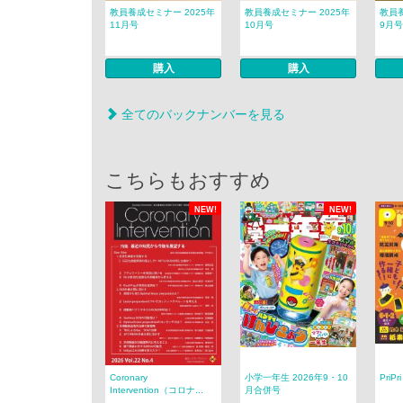
教員養成セミナー 2025年
教員養成セミナー 2025年
教員養
11月号
10月号
9月号
購入
購入
全てのバックナンバーを見る
こちらもおすすめ
NEW!
NEW!
Coronary
小学一年生 2026年9・10
PriP
Intervention（コロナ...
月合併号