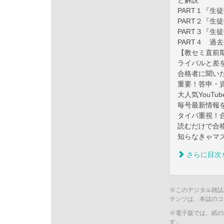
と解説
PART１『生
PART２『生
PART３『生
PART４ 過
【教セミ直前
ライバルと差
合格者に聞い
重要！答申・
大人気YouT
毎号最新情報を
タイパ重視！
読むだけで合格
知らなきゃマズ
さらに目次
※このデジタル雑誌
テンツは、本誌のコ
※電子版では、紙の
す。