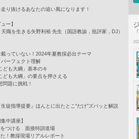
を走り抜けるあなたの追い風になります！
ビュー】
 Days！天職を生きる矢野利裕 先生（国語教諭，批評家，DJ）
2
載っていない！2024年夏教採必出テーマ
」パーフェクト理解
 「こども大綱」基本のキ
 「こども大綱」の要点を押さえる
 予想問題に挑戦！
生徒指導提要』ほんとに出たとこ“だけ”ズバッと解説
期集中講座】
差をつける 面接特訓道場
いた！教採現場リアルレポート