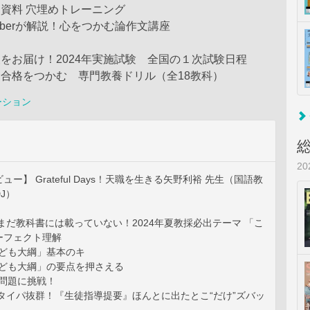
・資料 穴埋めトレーニング
Tuberが解説！心をつかむ論作文講座
報をお届け！2024年実施試験 全国の１次試験日程
！合格をつかむ 専門教養ドリル（全18教科）
ーション
2
ー】 Grateful Days！天職を生きる矢野利裕 先生（国語教
J）
だ教科書には載っていない！2024年夏教採必出テーマ 「こ
ーフェクト理解
「こども大綱」基本のキ
「こども大綱」の要点を押さえる
想問題に挑戦！
タイパ抜群！『生徒指導提要』ほんとに出たとこ“だけ”ズバッ