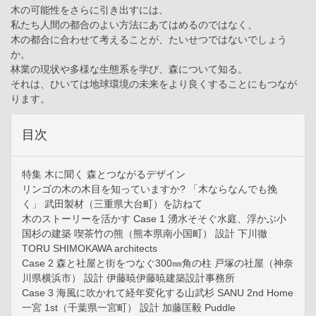
木の可能性をさらに引き出すには、
私たち人間の都合のよい方法にあてはめるのではなく、
木の都合に合わせて考えることが、たいせつではないでしょう
か。
林業の現状や多様な生態系を学び、森について知る。
それは、ひいては地球環境の未来をより良くすることにもつなが
ります。
目次
特集 木に聞く 森とつながるデザイン
リンゴの木の木目を知っていますか? 「木ならなんでも挽
く」 武田製材（三重県大台町）を訪ねて
木のストーリーを活かす Case 1 湧水そそぐ水庭、浮かぶ小
国杉の建築 喫茶竹の熊（熊本県南小国町） 設計 下川徹
TORU SHIMOKAWA architects
Case 2 森と社屋と街をつなぐ300㎜角の柱 戸塚の社屋（神奈
川県横浜市） 設計 伊藤暁伊藤暁建築設計事務所
Case 3 海風に吹かれて経年変化する山武杉 SANU 2nd Home
一宮 1st（千葉県一宮町） 設計 加藤匡毅 Puddle