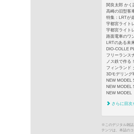
関良太郎 かく語
高崎の旧型客車
特集：LRTが
宇都宮ライト
宇都宮ライト
路面電車のワ
LRTのある未
DIO-COLL
フリーランスナ
ノス鉄で作る
フィンランド
3Dモデリング
NEW MODEL
NEW MODEL
NEW MODEL
さらに目次
※このデジタル雑誌
テンツは、本誌のコ