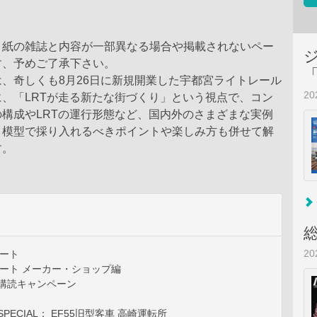
、紙の雑誌と内容が一部異なる場合や掲載されないペー
す、予めご了承下さい。
、奇しくも8月26日に新規開業した宇都宮ライトレール
2
、「LRTが走る新たな街づくり」という視点で、コン
構成やLRTの運行形態など、国内外のさまざまな実例
。模型で採り入れるべきポイントや楽しみ方も併せて解
す。
2
ポート
レポート メーカー・ショップ編
期購読キャンペーン
 SPECIAL： EF55旧型客車 高崎運転所