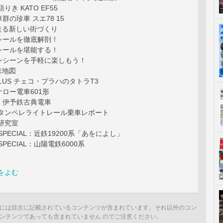
りき KATO EF55
群の珍車 スエ78 15
走る新しい街づくり
レールを徹底解剖！
レールを堪能する！
ンシーンを手軽に楽しもう！
来地図
E PLUS チェコ・プラハのタトラT3
ロー電車601形
！伊予鉄古典電車
 タンペレライトレール乗車レポート
研究室
 SPECIAL：近鉄19200系「あをによし」
 SPECIAL：山陽電鉄6000系
をよむ
には目次に記載されているコンテンツが含まれています。それ以外のコン
ンテンツであっても含まれていません のでご注意ください。