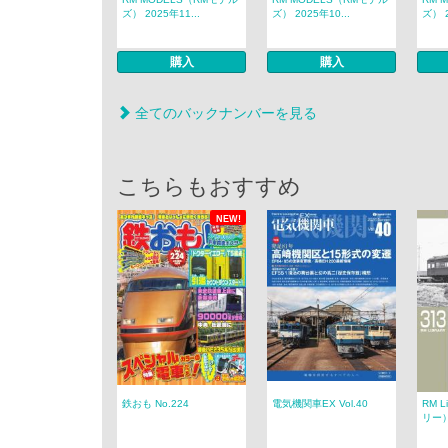
ズ） 2025年11...
ズ） 2025年10...
ズ） 2
購入
購入
全てのバックナンバーを見る
こちらもおすすめ
NEW!
鉄おも No.224
電気機関車EX Vol.40
RM 
リー） 