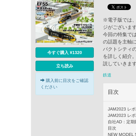
※電子版では
ジがございま
今回の特集では
の話題を主軸に
パクトシティの
今すぐ購入 ¥1320
を詳しく紹介
説していきま
立ち読み
鉄道
購入前に目次をご確認
ください
目次
JAM2023 レ
JAM2023 
自社AD：定
目次
NEW MODEL