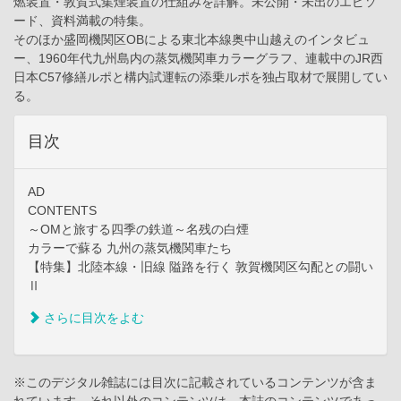
燃装置・敦賀式集煙装置の仕組みを詳解。未公開・未出のエピソ
ード、資料満載の特集。
そのほか盛岡機関区OBによる東北本線奥中山越えのインタビュ
ー、1960年代九州島内の蒸気機関車カラーグラフ、連載中のJR西
日本C57修繕ルポと構内試運転の添乗ルポを独占取材で展開してい
る。
目次
AD
CONTENTS
～OMと旅する四季の鉄道～名残の白煙
カラーで蘇る 九州の蒸気機関車たち
【特集】北陸本線・旧線 隘路を行く 敦賀機関区勾配との闘い
Ⅱ
さらに目次をよむ
※このデジタル雑誌には目次に記載されているコンテンツが含ま