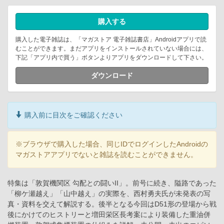
購入する
購入した電子雑誌は、「マガストア 電子雑誌書店」Androidアプリで読
むことができます。まだアプリをインストールされていない場合には、
下記「アプリ内で買う」ボタンよりアプリをダウンロードして下さい。
ダウンロード
購入前に目次をご確認ください
※ブラウザで購入した場合、同じIDでログインしたAndroidの
マガストアアプリでないと雑誌を読むことができません。
特集は「敦賀機関区 勾配との闘いII」。前号に続き、隘路であった
「柳ケ瀬越え」「山中越え」の実際を、西村勇夫氏が未発表の写
真・資料を交えて解説する。後半となる今回はD51形の登場から戦
後にかけてのヒストリーと増田栄区長考案により装備した重油併