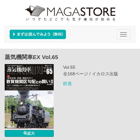
Toggle
navigati
蒸気機関車EX Vol.65
Vol.65
全168ページ / イカロス出版
鉄道
拡大