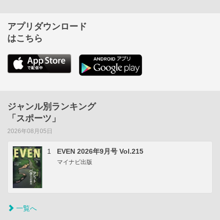
アプリダウンロード
はこちら
ジャンル別ランキング
「スポーツ」
2026年08月05日
1
EVEN 2026年9月号 Vol.215
マイナビ出版
一覧へ