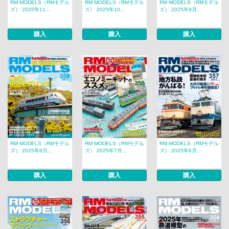
RM MODELS（RMモデル
RM MODELS（RMモデル
RM MODELS（RMモデル
ズ） 2025年11...
ズ） 2025年10...
ズ） 2025年9月...
購入
購入
購入
RM MODELS（RMモデル
RM MODELS（RMモデル
RM MODELS（RMモデル
ズ） 2025年8月...
ズ） 2025年7月...
ズ） 2025年6月...
購入
購入
購入