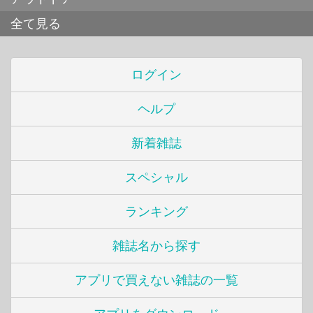
全て見る
ログイン
ヘルプ
新着雑誌
スペシャル
ランキング
雑誌名から探す
アプリで買えない雑誌の一覧