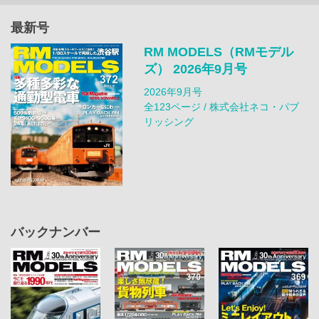
最新号
RM MODELS（RMモデル
ズ） 2026年9月号
2026年9月号
全123ページ / 株式会社ネコ・パブ
リッシング
バックナンバー