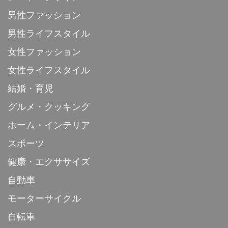
男性ファッション
男性ライフスタイル
女性ファッション
女性ライフスタイル
結婚・育児
グルメ・クッキング
ホーム・インテリア
スポーツ
健康・エクササイズ
自動車
モーターサイクル
自転車