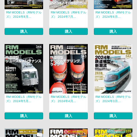
RM MODELS（RMモデル
RM MODELS（RMモデル
RM MODELS（RMモデル
ズ） 2024年8月...
ズ） 2024年7月...
ズ） 2024年6月...
購入
購入
購入
RM MODELS（RMモデル
RM MODELS（RMモデル
RM MODELS（RMモデル
ズ） 2024年5月...
ズ） 2024年4月...
ズ） 2024年3月...
購入
購入
購入