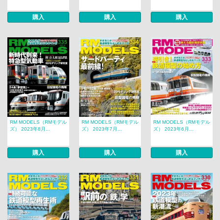
購入
購入
購入
RM MODELS（RMモデル
RM MODELS（RMモデル
RM MODELS（RMモデル
ズ） 2023年8月...
ズ） 2023年7月...
ズ） 2023年6月...
購入
購入
購入