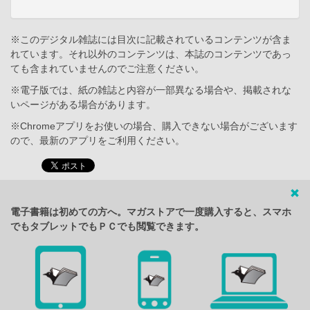
※このデジタル雑誌には目次に記載されているコンテンツが含ま
れています。それ以外のコンテンツは、本誌のコンテンツであっ
ても含まれていませんのでご注意ください。
※電子版では、紙の雑誌と内容が一部異なる場合や、掲載されな
いページがある場合があります。
※Chromeアプリをお使いの場合、購入できない場合がございます
ので、最新のアプリをご利用ください。
電子書籍は初めての方へ。マガストアで一度購入すると、スマホ
でもタブレットでもＰＣでも閲覧できます。