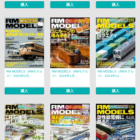
購入
購入
購入
RM MODELS（RMモデル
RM MODELS（RMモデル
RM MODELS（RMモデル
ズ） 2024年2月...
ズ） 2024年1月...
ズ） 2023年12...
購入
購入
購入