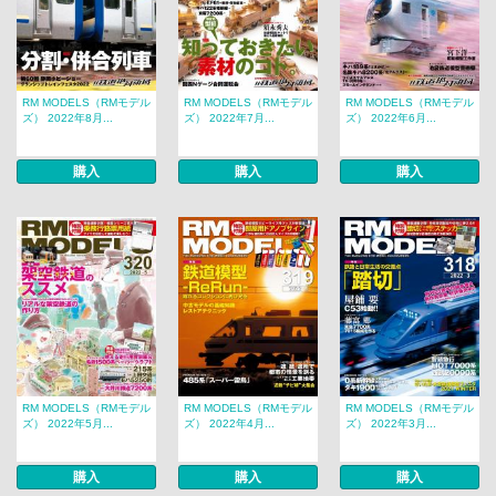
RM MODELS（RMモデル
RM MODELS（RMモデル
RM MODELS（RMモデル
ズ） 2022年8月...
ズ） 2022年7月...
ズ） 2022年6月...
購入
購入
購入
RM MODELS（RMモデル
RM MODELS（RMモデル
RM MODELS（RMモデル
ズ） 2022年5月...
ズ） 2022年4月...
ズ） 2022年3月...
購入
購入
購入