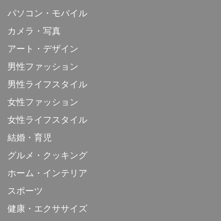
パソコン・モバイル
カメラ・写真
アート・デザイン
男性ファッション
男性ライフスタイル
女性ファッション
女性ライフスタイル
結婚・育児
グルメ・クッキング
ホーム・インテリア
スポーツ
健康・エクササイズ