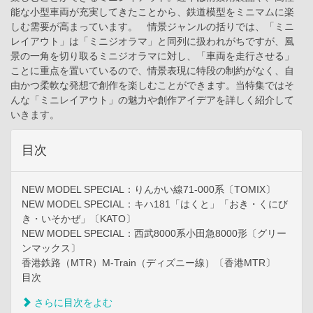
能な小型車両が充実してきたことから、鉄道模型をミニマムに楽
しむ需要が高まっています。 情景ジャンルの括りでは、「ミニ
レイアウト」は「ミニジオラマ」と同列に扱われがちですが、風
景の一角を切り取るミニジオラマに対し、「車両を走行させる」
ことに重点を置いているので、情景表現に特段の制約がなく、自
由かつ柔軟な発想で創作を楽しむことができます。当特集ではそ
んな「ミニレイアウト」の魅力や創作アイデアを詳しく紹介して
いきます。
目次
NEW MODEL SPECIAL：りんかい線71-000系〔TOMIX〕
NEW MODEL SPECIAL：キハ181「はくと」「おき・くにび
き・いそかぜ」〔KATO〕
NEW MODEL SPECIAL：西武8000系小田急8000形〔グリー
ンマックス〕
香港鉄路（MTR）M-Train（ディズニー線）〔香港MTR〕
目次
さらに目次をよむ