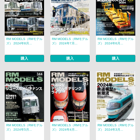
RM MODELS（RMモデル
RM MODELS（RMモデル
RM MODELS（RMモデル
ズ） 2024年8月...
ズ） 2024年7月...
ズ） 2024年6月...
購入
購入
購入
RM MODELS（RMモデル
RM MODELS（RMモデル
RM MODELS（RMモデル
ズ） 2024年5月...
ズ） 2024年4月...
ズ） 2024年3月...