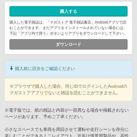
購入する
購入した電子雑誌は、「マガストア 電子雑誌書店」Androidアプリで読
むことができます。まだアプリをインストールされていない場合には、
下記「アプリ内で買う」ボタンよりアプリをダウンロードして下さい。
ダウンロード
購入前に目次をご確認ください
※ブラウザで購入した場合、同じIDでログインしたAndroidの
マガストアアプリでないと雑誌を読むことができません。
※電子版では、紙の雑誌と内容が一部異なる場合や掲載されない
ページがあります、予めご了承ください。
小さなスペースでも車両を周回させて運転や走行シーンを存分に
楽しむことができるミニレイアウト。近年は情景用製品や、高性