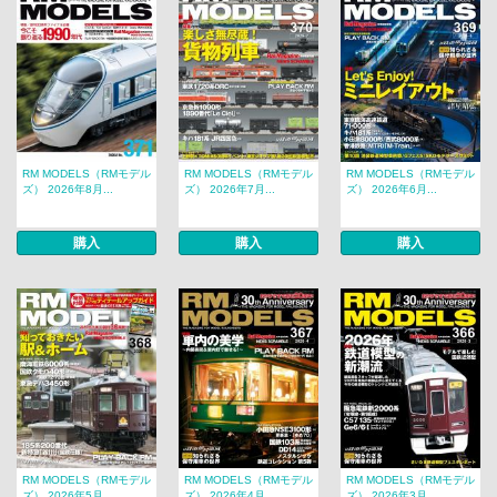
RM MODELS（RMモデル
RM MODELS（RMモデル
RM MODELS（RMモデル
ズ） 2026年8月...
ズ） 2026年7月...
ズ） 2026年6月...
購入
購入
購入
RM MODELS（RMモデル
RM MODELS（RMモデル
RM MODELS（RMモデル
ズ） 2026年5月...
ズ） 2026年4月...
ズ） 2026年3月...