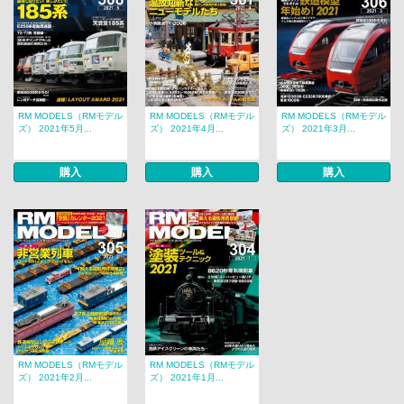
RM MODELS（RMモデル
RM MODELS（RMモデル
RM MODELS（RMモデル
ズ） 2021年5月...
ズ） 2021年4月...
ズ） 2021年3月...
購入
購入
購入
RM MODELS（RMモデル
RM MODELS（RMモデル
ズ） 2021年2月...
ズ） 2021年1月...