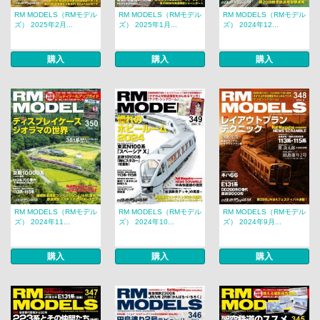
RM MODELS（RMモデル
RM MODELS（RMモデル
RM MODELS（RMモデル
ズ） 2025年2月...
ズ） 2025年1月...
ズ） 2024年12...
購入
購入
購入
RM MODELS（RMモデル
RM MODELS（RMモデル
RM MODELS（RMモデル
ズ） 2024年11...
ズ） 2024年10...
ズ） 2024年9月...
購入
購入
購入