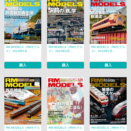
RM MODELS（RMモデル
RM MODELS（RMモデル
RM MODELS（RMモデル
ズ） 2023年5月...
ズ） 2023年4月...
ズ） 2023年3月...
購入
購入
購入
RM MODELS（RMモデル
RM MODELS（RMモデル
RM MODELS（RMモデル