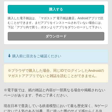
購入する
購入した電子雑誌は、「マガストア 電子雑誌書店」Androidアプリで読
むことができます。まだアプリをインストールされていない場合には、
下記「アプリ内で買う」ボタンよりアプリをダウンロードして下さい。
ダウンロード
購入前に目次をご確認ください
※ブラウザで購入した場合、同じIDでログインしたAndroidの
マガストアアプリでないと雑誌を読むことができません。
※電子版では、紙の雑誌と内容が一部異なる場合や掲載されない
ページがあります、予めご了承ください。
現在日本で普及している鉄道模型において最も歴史深く、Nゲージ
に次いで人気のある16番。手に持った際のサイズ感からくる迫