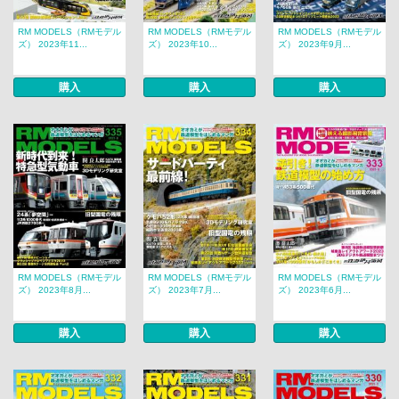
RM MODELS（RMモデル
RM MODELS（RMモデル
RM MODELS（RMモデル
ズ） 2023年11...
ズ） 2023年10...
ズ） 2023年9月...
購入
購入
購入
RM MODELS（RMモデル
RM MODELS（RMモデル
RM MODELS（RMモデル
ズ） 2023年8月...
ズ） 2023年7月...
ズ） 2023年6月...
購入
購入
購入