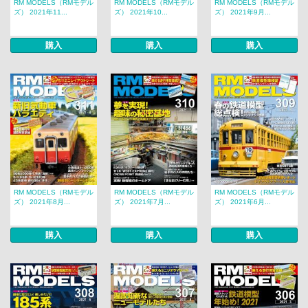
RM MODELS（RMモデル
RM MODELS（RMモデル
RM MODELS（RMモデル
ズ） 2021年11...
ズ） 2021年10...
ズ） 2021年9月...
購入
購入
購入
RM MODELS（RMモデル
RM MODELS（RMモデル
RM MODELS（RMモデル
ズ） 2021年8月...
ズ） 2021年7月...
ズ） 2021年6月...
購入
購入
購入