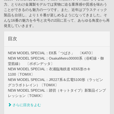
力、とりわけ金属製モデルでは実物に迫る重厚感や質感を味わう
ことができるのも魅力の一つです。また、近年はプラスティック
製品も台頭し、より１６番が楽しめるようになってきました。そ
んな16番の魅力を今号と次号の2回に亘って、あらゆる角度から再
発見していきます。
目次
NEW MODEL SPECIAL：E8系「つばさ」 〔KATO〕
NEW MODEL SPECIAL：OsakaMetro30000系（谷町線・御
堂筋線） 〔ポポンデッタ〕
NEW MODEL SPECIAL：衣浦臨海鉄道 KE65形ホキ
1100〔TOMIX〕
NEW MODEL SPECIAL：JR227系＆広電5100形（ラッピン
グコラボトレイン）〔TOMIX〕
NEW MODEL SPECIAL：踏切（キットタイプ）新製品インプ
レッション〔TOMIX〕
さらに目次をよむ