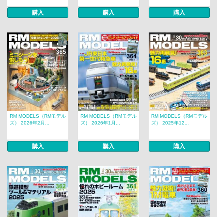
購入
購入
購入
RM MODELS（RMモデル
RM MODELS（RMモデル
RM MODELS（RMモデル
ズ） 2026年2月...
ズ） 2026年1月...
ズ） 2025年12...
購入
購入
購入