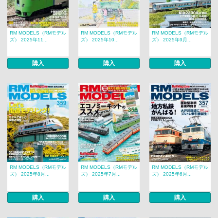
RM MODELS（RMモデル
RM MODELS（RMモデル
RM MODELS（RMモデル
ズ） 2025年11...
ズ） 2025年10...
ズ） 2025年9月...
購入
購入
購入
RM MODELS（RMモデル
RM MODELS（RMモデル
RM MODELS（RMモデル
ズ） 2025年8月...
ズ） 2025年7月...
ズ） 2025年6月...
購入
購入
購入