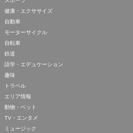
スポーツ
健康・エクササイズ
自動車
モーターサイクル
自転車
鉄道
語学・エデュケーション
趣味
トラベル
エリア情報
動物・ペット
TV・エンタメ
ミュージック