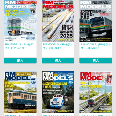
RM MODELS（RMモデル
RM MODELS（RMモデル
RM MODELS（RMモデル
ズ） 2025年5月...
ズ） 2025年4月...
ズ） 2025年3月...
購入
購入
購入
RM MODELS（RMモデル
RM MODELS（RMモデル
RM MODELS（RMモデル