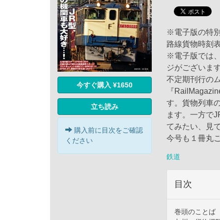
※電子版の特
路線貨物時刻
※電子版では
ジがございま
不定期刊行のムッ
今すぐ購入 ¥1650
『RailMag
す。貨物列車
立ち読み
ます。一方で
てみたい、見
購入前に目次をご確認
今号も１冊丸
ください
鉄道
目次
巻頭のことば