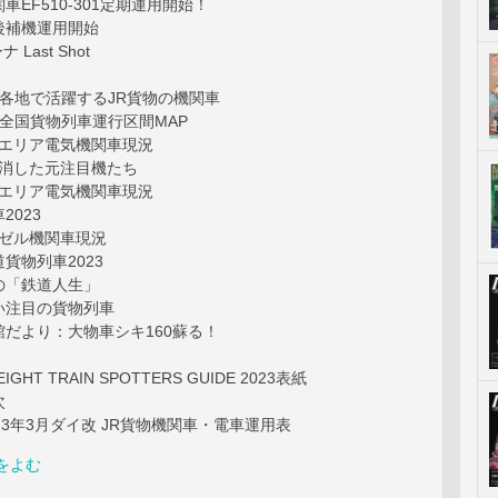
車EF510-301定期運用開始！
後補機運用開始
Last Shot
aph：各地で活躍するJR貨物の機関車
日本全国貨物列車運行区間MAP
日本エリア電気機関車現況
姿を消した元注目機たち
日本エリア電気機関車現況
2023
ーゼル機関車現況
貨物列車2023
の「鉄道人生」
い注目の貨物列車
だより：大物車シキ160蘇る！
HT TRAIN SPOTTERS GUIDE 2023表紙
次
23年3月ダイ改 JR貨物機関車・電車運用表
をよむ