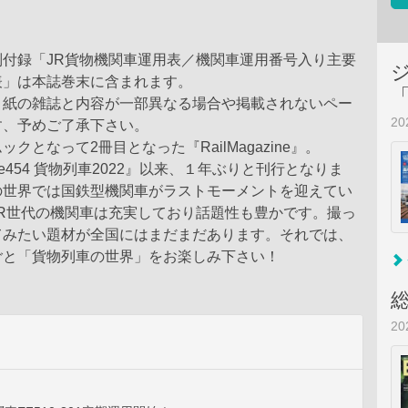
別付録「JR貨物機関車運用表／機関車運用番号入り主要
表」は本誌巻末に含まれます。
、紙の雑誌と内容が一部異なる場合や掲載されないペー
2
す、予めご了承下さい。
クとなって2冊目となった『RailMagazine』。
azine454 貨物列車2022』以来、１年ぶりと刊行となりま
の世界では国鉄型機関車がラストモーメントを迎えてい
JR世代の機関車は充実しており話題性も豊かです。撮っ
てみたい題材が全国にはまだまだあります。それでは、
ごと「貨物列車の世界」をお楽しみ下さい！
2