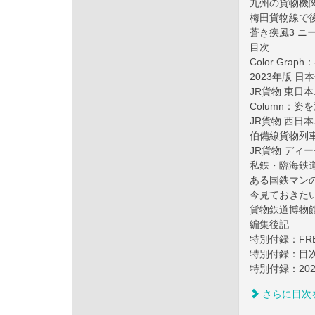
九州の貨物機関
梅田貨物線で
蒼き疾風3 ニーナ 
目次
Color Gr
2023年版 
JR貨物 東
Column：
JR貨物 西
伯備線貨物列車
JR貨物 ディ
私鉄・臨海鉄道
ある国鉄マン
今見ておきた
貨物鉄道博物館
編集後記
特別付録：FREIG
特別付録：目
特別付録：20
さらに目次