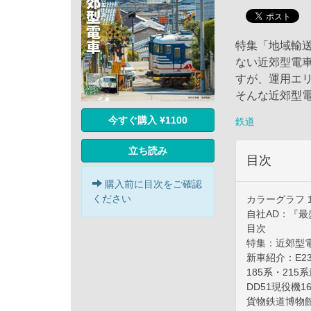
特集「地域輸
ない近郊型電
すが、運用エ
そんな近郊型
今すぐ購入 ¥1100
鉄道
立ち読み
目次
購入前に目次をご確認
ください
カラーグラフ 
自社AD：『最
目次
特集：近郊型
新車紹介：E23
185系・215
DD51現役機16両
貨物鉄道博物