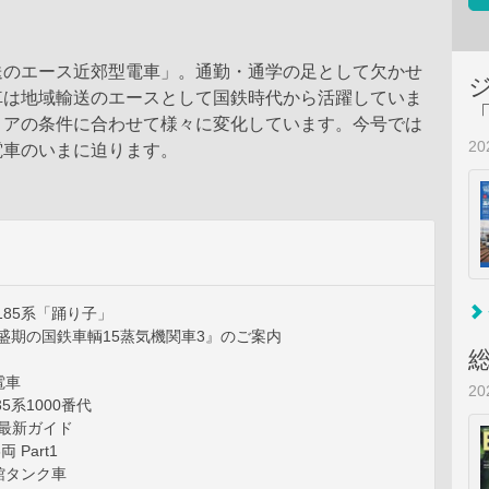
送のエース近郊型電車」。通勤・通学の足として欠かせ
車は地域輸送のエースとして国鉄時代から活躍していま
リアの条件に合わせて様々に変化しています。今号では
2
電車のいまに迫ります。
185系「踊り子」
盛期の国鉄車輌15蒸気機関車3』のご案内
電車
2
5系1000番代
系最新ガイド
 Part1
館タンク車