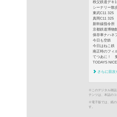
秩父鉄道デキ1
シーナリー散
東武C11 325
真岡C11 325
新幹線指令所
京都鉄道博物
保存車ナハネフ
今日も空鉄
今日はねこ鉄
南正時のフィル
てつあに！ 鬼
TODAYS NICE
さらに目次
※このデジタル雑誌
テンツは、本誌のコ
※電子版では、紙の
す。