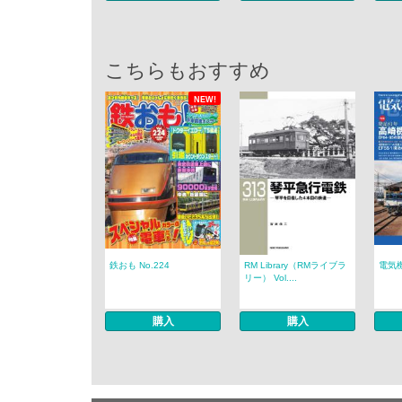
こちらもおすすめ
NEW!
鉄おも No.224
RM Library（RMライブラ
電気機
リー） Vol....
購入
購入