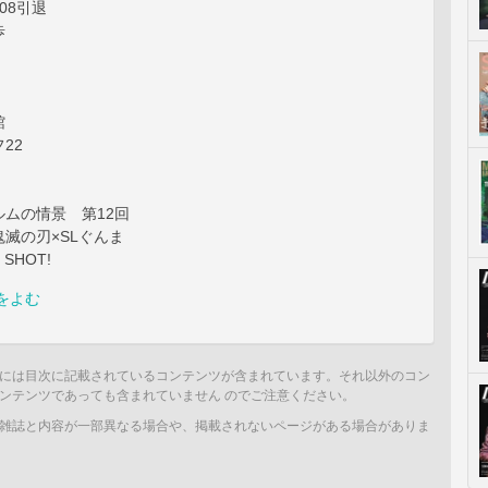
08引退
歩
館
22
ムの情景 第12回
滅の刃×SLぐんま
 SHOT!
をよむ
には目次に記載されているコンテンツが含まれています。それ以外のコン
ンテンツであっても含まれていません のでご注意ください。
雑誌と内容が一部異なる場合や、掲載されないページがある場合がありま