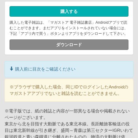
購入する
購入した電子雑誌は、「マガストア 電子雑誌書店」Androidアプリで読
むことができます。まだアプリをインストールされていない場合には、
下記「アプリ内で買う」ボタンよりアプリをダウンロードして下さい。
ダウンロード
購入前に目次をご確認ください
※ブラウザで購入した場合、同じIDでログインしたAndroidの
マガストアアプリでないと雑誌を読むことができません。
※電子版では、紙の雑誌と内容が一部異なる場合や掲載されない
ページがございます。
東京から北を目指す大動脈である東北本線。長距離旅客輸送の役
目は東北新幹線が引き継ぎ、盛岡～青森は第三セクターIGRいわて
銀河鉄道と青い森鐵道に分離されたものの、物流の大動脈は依