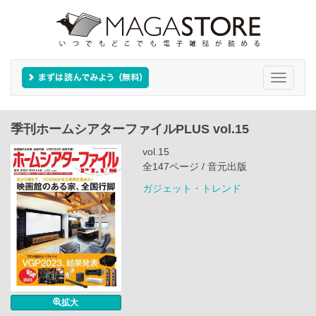
Toggle
navigati
季刊ホームシアターファイルPLUS vol.15
vol.15
全147ページ / 音元出版
ガジェット・トレンド
拡大