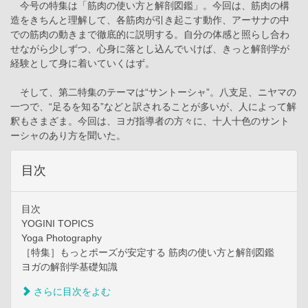
今号の特集は「筋肉の使い方と解剖図鑑」。今回は、筋肉の構
造をきちんと理解して、各筋肉が引き起こす動作、アーサナの中
での筋肉の動きまで徹底的に説明する。自分の体感と照らし合わ
せながら少しずつ、心身に落とし込んでいけば、きっと解剖学が
経験として身に着いていくはず。
そして、第二特集のテーマは“サントーシャ”。八支足、ニヤマの
一つで、“足るを知る”などと訳されることが多いが、人によって解
釈もさまざま。今回は、ヨガ指導者の方々に、十人十色のサント
ーシャのあり方を聞いた。
目次
目次
YOGINI TOPICS
Yoga Photography
［特集］もっとポーズが安定する 筋肉の使い方と解剖図鑑
ヨガの解剖学基礎知識
さらに目次をよむ