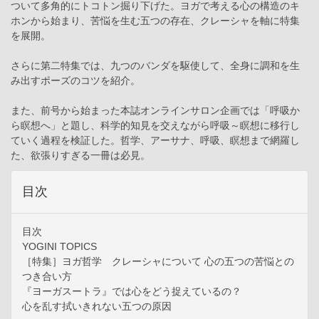
ついて多角的にトコトン掘り下げた。ヨガで考える心の構造のキ
ホンから始まり、苦悩を生む五つの存在、クレーシャを軸に特集
を展開。
さらに第二特集では、九つのバンダを駆使して、全身に調和を生
み出すポーズのコツを紹介。
また、前号から始まった本誌オンラインサロン企画では「呼吸か
ら瞑想へ」と題し、科学的知見を交えながら呼吸～瞑想に移行し
ていく過程を検証した。哲学、アーサナ、呼吸、瞑想まで網羅し
た、欲張りすぎる一冊は必見。
目次
目次
YOGINI TOPICS
［特集］ヨガ哲学 クレーシャについて 心の五つの苦悩との
つき合い方
『ヨーガスートラ』では心をどう捉えているの？
心を乱す拭いきれない五つの原因