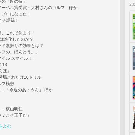
本の「匠の技」
2
ノーベル賞受賞・大村さんのゴルフ ほか
、プロになった！
…週イチ語録！
動、これで決まり！
オは進化したのか？
ンド素振りの効果とは？
ルフの、ほんとう。」
マイル スマイル！」
18
んぼ」
習場これだけ10ドリル
ルフ桟敷
ey！…「今週のあ・うん」 ほか
」…横山明仁
キミこそ王子だ」
をよむ