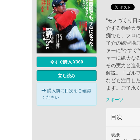
“モノづくり日
介する巻頭カ
痴でも、プロ
了介の練習場こ
ァーに“今すぐ
ァーに絶大な
今すぐ購入 ¥360
その実力と進
解説。「ゴル
立ち読み
なども注目し
ます。ご了承く
購入前に目次をご確認
ください
スポーツ
目次
表紙