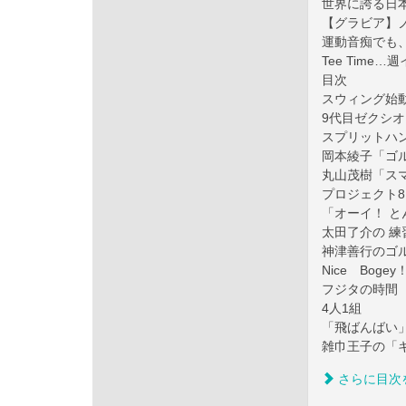
世界に誇る日
【グラビア】
運動音痴でも
Tee Time
目次
スウィング始
9代目ゼクシ
スプリットハ
岡本綾子「ゴ
丸山茂樹「ス
プロジェクト81
「オーイ！ と
太田了介の 練
神津善行のゴ
Nice Bog
フジタの時間
4人1組
「飛ばんばい
雑巾王子の「
さらに目次