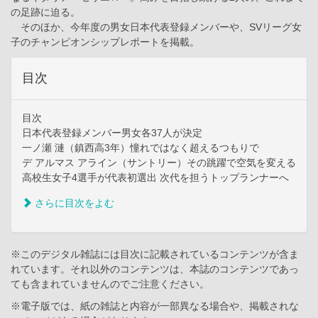
の足跡に迫る。
そのほか、今年度の男女日本代表登録メンバーや、SVリーグ女
子のチャンピオンシップレポートを掲載。
目次
目次
日本代表登録メンバー男女各37人が決定
一ノ瀬 漣（鎮西高3年）憧れではなく超えるつもりで
デ アルマス アライン（サントリー）その跳躍で空気を変える
高校生女子4選手が代表初選出 次代を担うトップランナーへ
さらに目次をよむ
※このデジタル雑誌には目次に記載されているコンテンツが含ま
れています。それ以外のコンテンツは、本誌のコンテンツであっ
ても含まれていませんのでご注意ください。
※電子版では、紙の雑誌と内容が一部異なる場合や、掲載されな