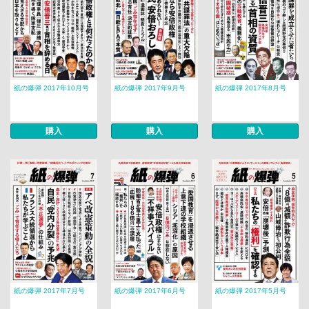
紙の爆弾 2017年10月号
紙の爆弾 2017年9月号
紙の爆弾 2017年8月号
購入
購入
購入
紙の爆弾 2017年7月号
紙の爆弾 2017年6月号
紙の爆弾 2017年5月号