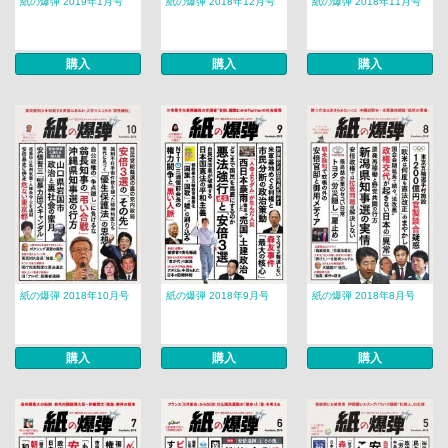
紙の爆弾 2019年1月号
紙の爆弾 2018年12月号
紙の爆弾 2018年11月号
購入
購入
購入
紙の爆弾 2018年10月号
紙の爆弾 2018年9月号
紙の爆弾 2018年8月号
購入
購入
購入