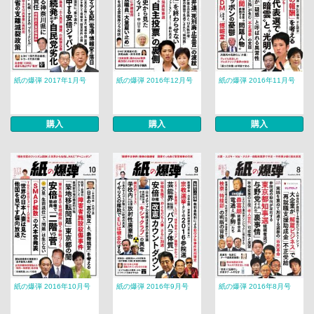
紙の爆弾 2017年1月号
紙の爆弾 2016年12月号
紙の爆弾 2016年11月号
購入
購入
購入
紙の爆弾 2016年10月号
紙の爆弾 2016年9月号
紙の爆弾 2016年8月号