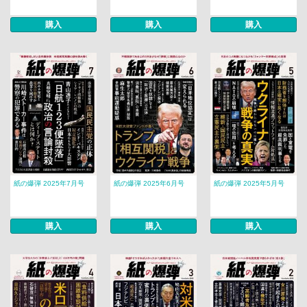
購入
購入
購入
紙の爆弾 2025年7月号
紙の爆弾 2025年6月号
紙の爆弾 2025年5月号
購入
購入
購入