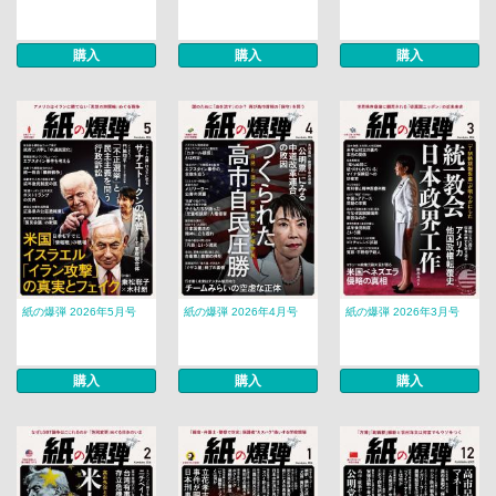
購入
購入
購入
紙の爆弾 2026年5月号
紙の爆弾 2026年4月号
紙の爆弾 2026年3月号
購入
購入
購入