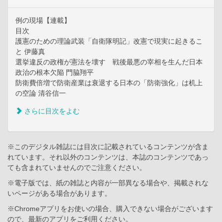
例の現場【連載】
目次
護憲のための理論武装「自衛隊明記」改憲で現実に起きるこ
と 伊藤真
選挙違反の政権が憲法を壊す 戦後最悪の宰相を生んだ日本
政治の根本欠陥 門脇翔平
防衛費倍増で防衛産業は衰退する日本の「防衛強化」は机上
の空論 清谷信一
さらに目次をよむ
※このデジタル雑誌には目次に記載されているコンテンツが含ま
れています。それ以外のコンテンツは、本誌のコンテンツであっ
ても含まれていませんのでご注意ください。
※電子版では、紙の雑誌と内容が一部異なる場合や、掲載されな
いページがある場合があります。
※Chromeアプリをお使いの場合、購入できない場合がございます
ので、最新のアプリをご利用ください。