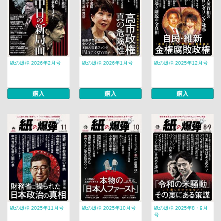
紙の爆弾 2026年2月号
紙の爆弾 2026年1月号
紙の爆弾 2025年12月号
購入
購入
購入
紙の爆弾 2025年11月号
紙の爆弾 2025年10月号
紙の爆弾 2025年8・9月
号