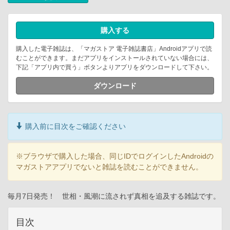
購入する
購入した電子雑誌は、「マガストア 電子雑誌書店」Androidアプリで読
むことができます。まだアプリをインストールされていない場合には、
下記「アプリ内で買う」ボタンよりアプリをダウンロードして下さい。
ダウンロード
購入前に目次をご確認ください
※ブラウザで購入した場合、同じIDでログインしたAndroidの
マガストアアプリでないと雑誌を読むことができません。
毎月7日発売！ 世相・風潮に流されず真相を追及する雑誌です。
目次