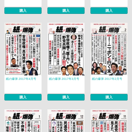
購入
購入
購入
紙の爆弾 2017年4月号
紙の爆弾 2017年3月号
紙の爆弾 2017年2月号
購入
購入
購入