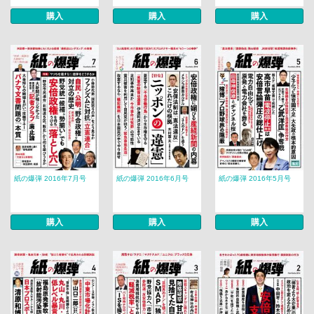
購入
購入
購入
紙の爆弾 2016年7月号
紙の爆弾 2016年6月号
紙の爆弾 2016年5月号
購入
購入
購入