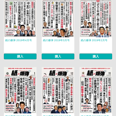
紙の爆弾 2019年4月号
紙の爆弾 2019年3月号
紙の爆弾 2019年2月号
購入
購入
購入