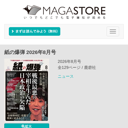
Toggle
navigati
紙の爆弾 2026年8月号
2026年8月号
全129ページ / 鹿砦社
ニュース
拡大