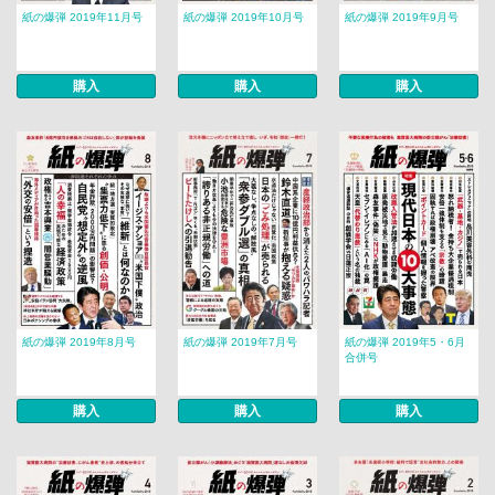
紙の爆弾 2019年11月号
紙の爆弾 2019年10月号
紙の爆弾 2019年9月号
購入
購入
購入
紙の爆弾 2019年8月号
紙の爆弾 2019年7月号
紙の爆弾 2019年5・6月
合併号
購入
購入
購入