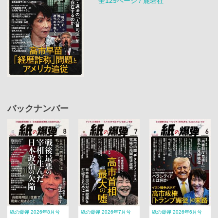
全129ページ / 鹿砦社
バックナンバー
紙の爆弾 2026年8月号
紙の爆弾 2026年7月号
紙の爆弾 2026年6月号