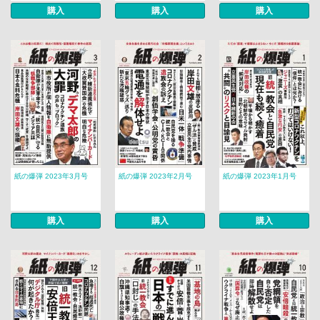
購入
購入
購入
紙の爆弾 2023年3月号
紙の爆弾 2023年2月号
紙の爆弾 2023年1月号
購入
購入
購入