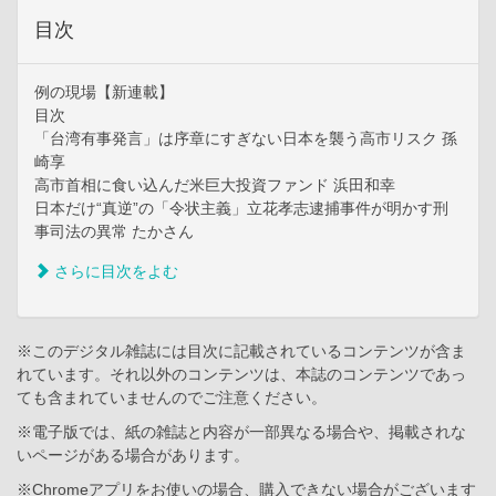
目次
例の現場【新連載】
目次
「台湾有事発言」は序章にすぎない日本を襲う高市リスク 孫
崎享
高市首相に食い込んだ米巨大投資ファンド 浜田和幸
日本だけ“真逆”の「令状主義」立花孝志逮捕事件が明かす刑
事司法の異常 たかさん
さらに目次をよむ
※このデジタル雑誌には目次に記載されているコンテンツが含ま
れています。それ以外のコンテンツは、本誌のコンテンツであっ
ても含まれていませんのでご注意ください。
※電子版では、紙の雑誌と内容が一部異なる場合や、掲載されな
いページがある場合があります。
※Chromeアプリをお使いの場合、購入できない場合がございます