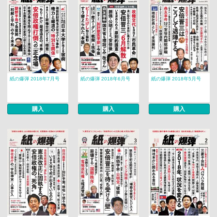
紙の爆弾 2018年7月号
紙の爆弾 2018年6月号
紙の爆弾 2018年5月号
購入
購入
購入