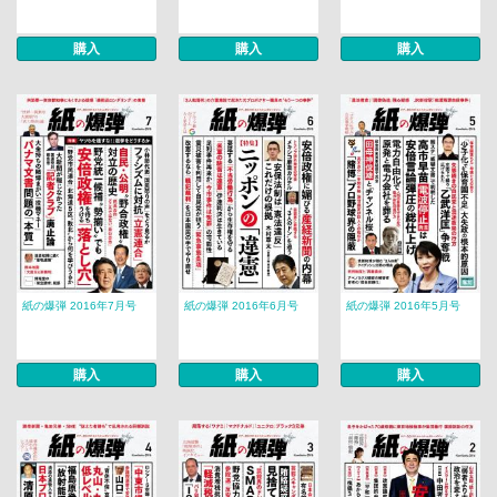
購入
購入
購入
紙の爆弾 2016年7月号
紙の爆弾 2016年6月号
紙の爆弾 2016年5月号
購入
購入
購入