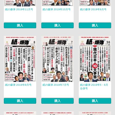
紙の爆弾 2019年11月号
紙の爆弾 2019年10月号
紙の爆弾 2019年9月号
購入
購入
購入
紙の爆弾 2019年8月号
紙の爆弾 2019年7月号
紙の爆弾 2019年5・6月
合併号
購入
購入
購入