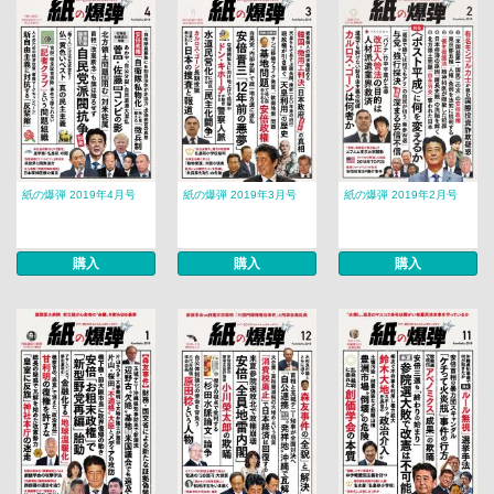
紙の爆弾 2019年4月号
紙の爆弾 2019年3月号
紙の爆弾 2019年2月号
購入
購入
購入