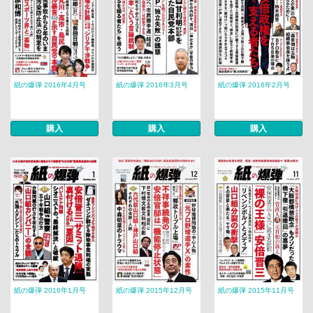
紙の爆弾 2016年4月号
紙の爆弾 2016年3月号
紙の爆弾 2016年2月号
購入
購入
購入
紙の爆弾 2016年1月号
紙の爆弾 2015年12月号
紙の爆弾 2015年11月号