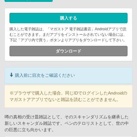
購入する
購入した電子雑誌は、「マガストア 電子雑誌書店」Androidアプリで読
むことができます。まだアプリをインストールされていない場合には、
下記「アプリ内で買う」ボタンよりアプリをダウンロードして下さい。
ダウンロード
購入前に目次をご確認ください
※ブラウザで購入した場合、同じIDでログインしたAndroidの
マガストアアプリでないと雑誌を読むことができません。
噂の真相の受け皿雑誌として、そのスキャンダリズムを継承した
新しいスキャンダル雑誌です。ペンのテロリストとして、世の中
の巨悪に立ち向かいます。