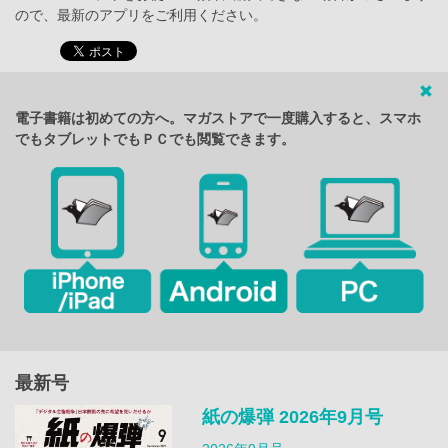
ので、最新のアプリをご利用ください。
電子書籍は初めての方へ。マガストアで一度購入すると、スマホ
でもタブレットでもＰＣでも閲覧できます。
最新号
紙の爆弾 2026年9月号