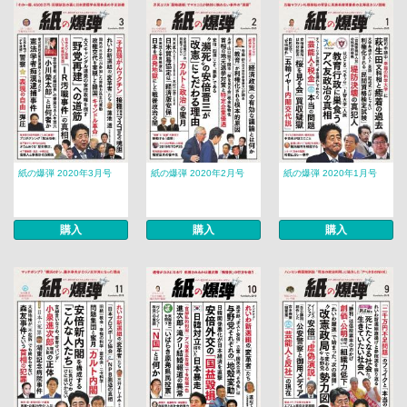
紙の爆弾 2020年3月号
紙の爆弾 2020年2月号
紙の爆弾 2020年1月号
購入
購入
購入