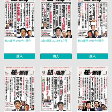
紙の爆弾 2018年7月号
紙の爆弾 2018年6月号
紙の爆弾 2018年5月号
購入
購入
購入