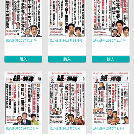
紙の爆弾 2017年1月号
紙の爆弾 2016年12月号
紙の爆弾 2016年11月号
購入
購入
購入
紙の爆弾 2016年10月号
紙の爆弾 2016年9月号
紙の爆弾 2016年8月号