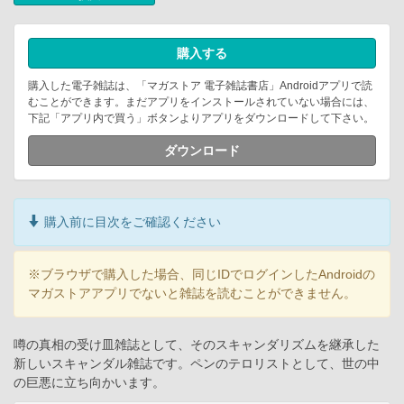
購入する
購入した電子雑誌は、「マガストア 電子雑誌書店」Androidアプリで読
むことができます。まだアプリをインストールされていない場合には、
下記「アプリ内で買う」ボタンよりアプリをダウンロードして下さい。
ダウンロード
購入前に目次をご確認ください
※ブラウザで購入した場合、同じIDでログインしたAndroidの
マガストアアプリでないと雑誌を読むことができません。
噂の真相の受け皿雑誌として、そのスキャンダリズムを継承した
新しいスキャンダル雑誌です。ペンのテロリストとして、世の中
の巨悪に立ち向かいます。