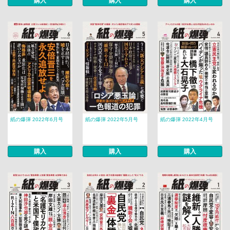
購入
購入
購入
紙の爆弾 2022年6月号
紙の爆弾 2022年5月号
紙の爆弾 2022年4月号
購入
購入
購入