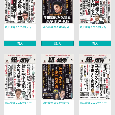
紙の爆弾 2023年9月号
紙の爆弾 2023年8月号
紙の爆弾 2023年7月号
購入
購入
購入
紙の爆弾 2023年6月号
紙の爆弾 2023年5月号
紙の爆弾 2023年4月号