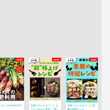
NEW!
NEW!
NEW!
より 2026年9月号
別冊ステレオサウンド お
別冊ステレオサウンド 悪
うちごはんに革命！ “超”...
魔の時短レシピ