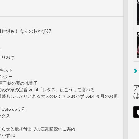
付録も！ なすのおかず87
ず
ず
作りおき
テキスト
レンダー
大原千鶴の夏の涼菓子
わが家の定番 vol.4「レタス」はこうして食べる
菜もしっかりとれる大人のレンチンおかず vol.4 今月のお題
afé de 3分」
ックス
知らせと最終号までの定期購読のご案内
かず50