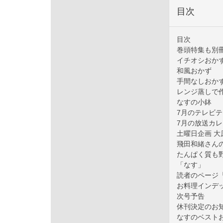
目次
目次
巻頭特集も別冊
イチオシおか
和風おかず
手間なしおか
レンジ蒸しで
なすの小鉢
7月のテレビ
7月の放送カ
土曜日企画 
飛田和緒さんの
たんぱく質も野
「なす」
読者のページ「C
お料理インデ
次号予告
休刊決定のお
なすのベストお