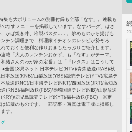
頭特集も大ボリュームの別冊付録も全部「なす」。連載も
品のなすメニューを掲載しています。なすバーグ、はさ
2
子、かば焼き丼、冷製パスタ……。炒めものから揚げも
レンチン調理まで、料理家イチオシのレシピが勢ぞろ
入れておくと便利な作りおきもたっぷりご紹介します。
の連載「大人のレンチンおかず」も「なす」がテーマ。
田和緒さんのわが家の定番」は「『レタス』はこうして
●全国18局ネット 日本テレビ(NTV)/青森放送(RAB)/秋
北日本放送(KNB)/山梨放送(YBS)/読売テレビ(YTV)/広島テ
日本放送(RNC)/日本海テレビ(NKT)/四国放送(JRT)/高知放
放送(RNB)/福岡放送(FBS)/長崎国際テレビ(NIB)/山形放送
送(KRY)/鹿児島読売テレビ(KYT)/福井放送(FBC) ※定
記は紙版のものです。一部記事・写真は電子版に掲載し
ります。
ング