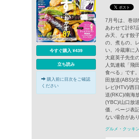
7月号は、巻
あわせて計87
み天、なす餃
の、煮もの、
い。冷蔵庫に
今すぐ購入 ¥439
大庭英子先生
立ち読み
人気連載「飛
食べる」です。 
購入前に目次をご確認
田放送(ABS)/
ください
レビ(HTV)/西
送(RKC)/南海
(YBC)/山口放
価、ページ表
ない場合があ
グルメ・クッキ