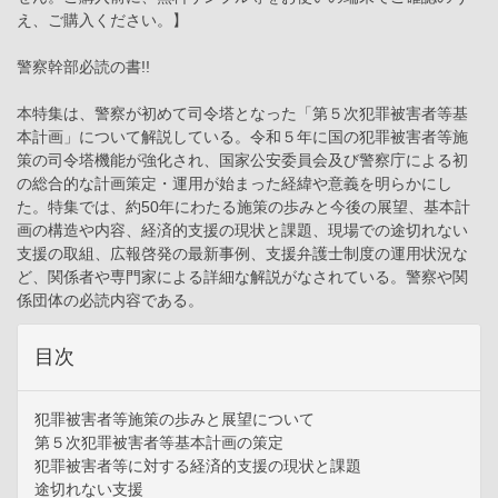
え、ご購入ください。】
警察幹部必読の書!!
本特集は、警察が初めて司令塔となった「第５次犯罪被害者等基
本計画」について解説している。令和５年に国の犯罪被害者等施
策の司令塔機能が強化され、国家公安委員会及び警察庁による初
の総合的な計画策定・運用が始まった経緯や意義を明らかにし
た。特集では、約50年にわたる施策の歩みと今後の展望、基本計
画の構造や内容、経済的支援の現状と課題、現場での途切れない
支援の取組、広報啓発の最新事例、支援弁護士制度の運用状況な
ど、関係者や専門家による詳細な解説がなされている。警察や関
係団体の必読内容である。
目次
犯罪被害者等施策の歩みと展望について
第５次犯罪被害者等基本計画の策定
犯罪被害者等に対する経済的支援の現状と課題
途切れない支援