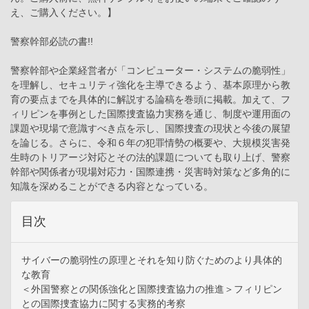
え、ご購入ください。】
警察幹部必読の書!!
警察幹部や企業経営者が「コンピューター・システムの脆弱性」
を理解し、セキュリティ強化を主導できるよう、基本原理から教
育の要点までを具体的に解説する論稿を巻頭に掲載。加えて、フ
ィリピンを事例とした国際捜査協力実務を通じ、制度や運用面の
課題や現場で意識すべき点を示し、国際捜査の現状と今後の展望
を論じる。さらに、令和６年の犯罪情勢の概要や、大規模災害発
生時のトリアージ対応とその法的課題についても取り上げ、警察
幹部や関係者が現場対応力・国際連携・災害時対策など多角的に
知識を深めることができる内容となっている。
目次
サイバーの脆弱性の原理とそれを知り防ぐためのより具体的
な教育
＜外国警察との関係強化と国際捜査協力の推進＞フィリピン
との国際捜査協力に関する実務的考察