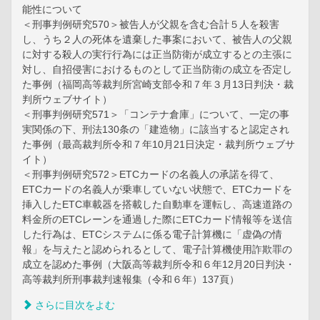
能性について
＜刑事判例研究570＞被告人が父親を含む合計５人を殺害
し、うち２人の死体を遺棄した事案において、被告人の父親
に対する殺人の実行行為には正当防衛が成立するとの主張に
対し、自招侵害におけるものとして正当防衛の成立を否定し
た事例（福岡高等裁判所宮崎支部令和７年３月13日判決・裁
判所ウェブサイト）
＜刑事判例研究571＞「コンテナ倉庫」について、一定の事
実関係の下、刑法130条の「建造物」に該当すると認定され
た事例（最高裁判所令和７年10月21日決定・裁判所ウェブサ
イト）
＜刑事判例研究572＞ETCカードの名義人の承諾を得て、
ETCカードの名義人が乗車していない状態で、ETCカードを
挿入したETC車載器を搭載した自動車を運転し、高速道路の
料金所のETCレーンを通過した際にETCカード情報等を送信
した行為は、ETCシステムに係る電子計算機に「虚偽の情
報」を与えたと認められるとして、電子計算機使用詐欺罪の
成立を認めた事例（大阪高等裁判所令和６年12月20日判決・
高等裁判所刑事裁判速報集（令和６年）137頁）
さらに目次をよむ