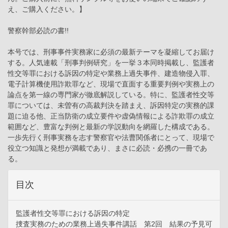
え、ご購入ください。】
警察幹部必読の書!!
本号では、刑事事件実務家に必須の最新テーマを凝縮してお届け
する。人気連載「刑事判例研究」を一挙３本同時掲載し、監護者
性交等罪における訴因の特定や業務上過失事件、建造物侵入罪、
電子計算機使用詐欺罪など、現場で直面する重要判例や実務上の
論点を第一線の専門家が徹底解説している。特に、監護者性交等
罪については、未曽有の高裁判決を踏まえ、訴因特定の実務的課
題に迫る他、正当防衛の成立要件や虚偽情報による詐欺罪の成立
範囲など、豊富な判例と最新の学説動向を網羅した構成である。
一歩先行く刑事実務を志す警察官や法曹関係者にとって、現場で
役立つ知識と発想が満載であり、まさに必読・必携の一冊であ
る。
目次
監護者性交等罪における訴因の特定
捜査実務のための業務上過失事件講話 第2回 結果の予見可