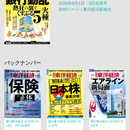
2026年8月1日・8日合併号
全82ページ / 東洋経済新報社
バックナンバー
週刊東洋経済 2026年7月
週刊東洋経済 2026年7月
週刊東洋経済 2026年7月
18日・25日合併号
11日号
4日号