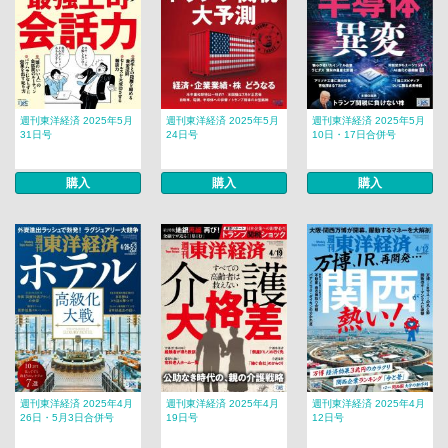
週刊東洋経済 2025年5月
週刊東洋経済 2025年5月
週刊東洋経済 2025年5月
31日号
24日号
10日・17日合併号
購入
購入
購入
週刊東洋経済 2025年4月
週刊東洋経済 2025年4月
週刊東洋経済 2025年4月
26日・5月3日合併号
19日号
12日号