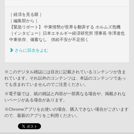
｜経済を見る眼｜
｜編集部から｜
【緊急リポート】 中東情勢が世界を翻弄する ホルムズ危機
［インタビュー］日本エネルギー経済研究所 理事長 寺澤達也
中東依存、備蓄なし 供給不安が不足招く
さらに目次をよむ
※このデジタル雑誌には目次に記載されているコンテンツが含ま
れています。それ以外のコンテンツは、本誌のコンテンツであっ
ても含まれていませんのでご注意ください。
※電子版では、紙の雑誌と内容が一部異なる場合や、掲載されな
いページがある場合があります。
※Chromeアプリをお使いの場合、購入できない場合がございます
ので、最新のアプリをご利用ください。