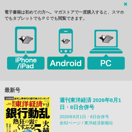
電子書籍は初めての方へ。マガストアで一度購入すると、スマホ
でもタブレットでもＰＣでも閲覧できます。
最新号
週刊東洋経済 2026年8月1
日・8日合併号
2026年8月1日・8日合併号
全82ページ / 東洋経済新報社