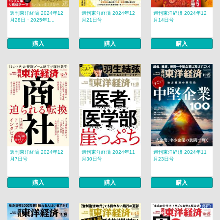
週刊東洋経済 2024年12
週刊東洋経済 2024年12
週刊東洋経済 2024年12
月28日・2025年1...
月21日号
月14日号
購入
購入
購入
週刊東洋経済 2024年12
週刊東洋経済 2024年11
週刊東洋経済 2024年11
月7日号
月30日号
月23日号
購入
購入
購入