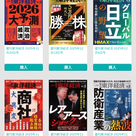
週刊東洋経済 2025年12
週刊東洋経済 2025年12
週刊東洋経済 2025年12
月20日号
月13日号
月6日号
購入
購入
購入
週刊東洋経済 2025年11
週刊東洋経済 2025年11
週刊東洋経済 2025年11