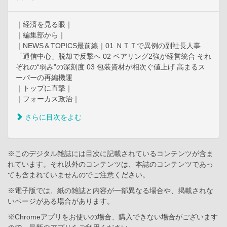
｜経済を見る眼｜
｜編集部から｜
｜NEWS＆TOPICS最前線｜01 ＮＴＴで異例の副社長人事
「通信中心」脱却で反撃へ 02 ベアリング2強が経営統合 それ
ぞれの“弱み”の深刻度 03 包装資材が相次ぐ値上げ 高まるス
ーパーの再編機運
｜トップに直撃｜
｜フォーカス政治｜
さらに目次をよむ
※このデジタル雑誌には目次に記載されているコンテンツが含ま
れています。それ以外のコンテンツは、本誌のコンテンツであっ
ても含まれていませんのでご注意ください。
※電子版では、紙の雑誌と内容が一部異なる場合や、掲載されな
いページがある場合があります。
※Chromeアプリをお使いの場合、購入できない場合がございます