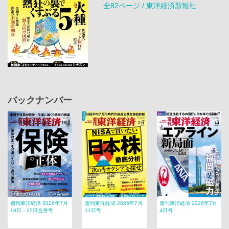
全82ページ / 東洋経済新報社
バックナンバー
週刊東洋経済 2026年7月
週刊東洋経済 2026年7月
週刊東洋経済 2026年7月
18日・25日合併号
11日号
4日号