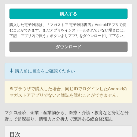
購入する
購入した電子雑誌は、「マガストア 電子雑誌書店」Androidアプリで読
むことができます。まだアプリをインストールされていない場合には、
下記「アプリ内で買う」ボタンよりアプリをダウンロードして下さい。
ダウンロード
購入前に目次をご確認ください
※ブラウザで購入した場合、同じIDでログインしたAndroidの
マガストアアプリでないと雑誌を読むことができません。
マクロ経済、企業・産業物から、医療・介護・教育など身近な分
野まで超深掘り。情報力と分析力で定評ある総合経済誌。
目次