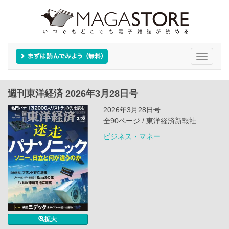
Toggle
navigati
週刊東洋経済 2026年3月28日号
2026年3月28日号
全90ページ / 東洋経済新報社
ビジネス・マネー
拡大