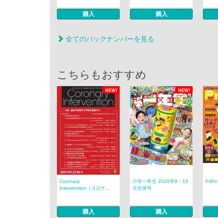
購入
購入
全てのバックナンバーを見る
こちらもおすすめ
NEW!
NEW!
Coronary
小学一年生 2026年9・10
PriP
Intervention（コロナ...
月合併号
購入
購入