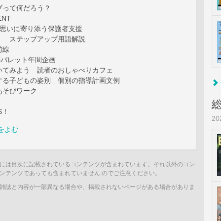
ブって何だろう？
ENT
る思いに寄り添う保護者支援
！ ステップアップ用語解説
前線
Priパレット年間企画
いてみよう 読者のおしゃべりカフェ
する子どもの姿別 個別の指導計画文例
あそびワーク
S！
2
をよむ
には目次に記載されているコンテンツが含まれています。それ以外のコン
ンテンツであっても含まれていません のでご注意ください。
雑誌と内容が一部異なる場合や、掲載されないページがある場合がありま