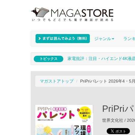
ジャンル
ラン
家電批評：注目・ハイエンド4K液
トピックス
マガストアトップ
PriPriパレット 2026年4・5
PriPr
世界文化社 / 202