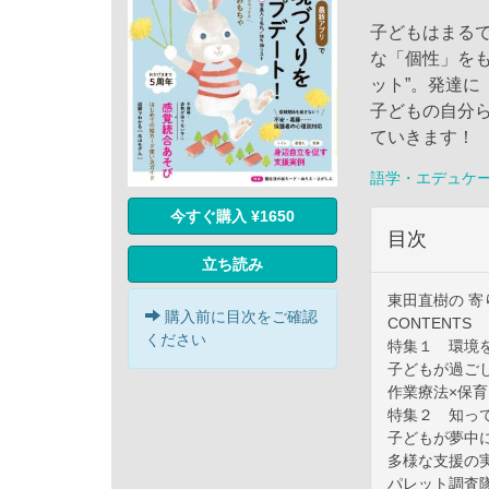
子どもはまる
な「個性」を
ット”。発達
子どもの自分
ていきます！
語学・エデュケ
今すぐ購入 ¥1650
目次
立ち読み
東田直樹の 
購入前に目次をご確認
CONTENTS
ください
特集１ 環境
子どもが過ご
作業療法×保
特集２ 知っ
子どもが夢中に
多様な支援の実
パレット調査