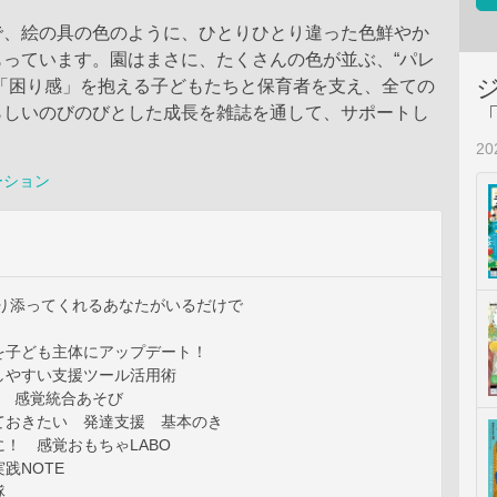
で、絵の具の色のように、ひとりひとり違った色鮮やか
もっています。園はまさに、たくさんの色が並ぶ、“パレ
に「困り感」を抱える子どもたちと保育者を支え、全ての
らしいのびのびとした成長を雑誌を通して、サポートし
2
ーション
寄り添ってくれるあなたがいるだけで
を子ども主体にアップデート！
しやすい支援ツール活用術
育 感覚統合あそび
ておきたい 発達支援 基本のき
！ 感覚おもちゃLABO
践NOTE
隊