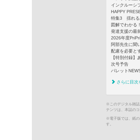
インクルーシ
HAPPY PRES
特集3 揺れ
図解でわかる
発達支援の最
2026年度Pri
阿部先生に聞
配慮を必要と
【特別付録】
次号予告
パレットNEW
さらに目次
※このデジタル雑誌
テンツは、本誌のコ
※電子版では、紙の
す。