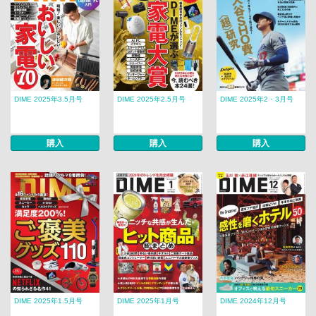
DIME 2025年3.5月号
DIME 2025年2.5月号
DIME 2025年2・3月号
購入
購入
購入
DIME 2025年1.5月号
DIME 2025年1月号
DIME 2024年12月号