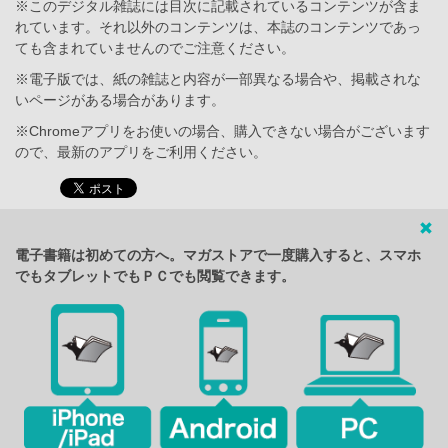
※このデジタル雑誌には目次に記載されているコンテンツが含ま
れています。それ以外のコンテンツは、本誌のコンテンツであっ
ても含まれていませんのでご注意ください。
※電子版では、紙の雑誌と内容が一部異なる場合や、掲載されな
いページがある場合があります。
※Chromeアプリをお使いの場合、購入できない場合がございます
ので、最新のアプリをご利用ください。
電子書籍は初めての方へ。マガストアで一度購入すると、スマホ
でもタブレットでもＰＣでも閲覧できます。