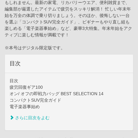
もしれません。最新の家電、リカバリーウエア、便利雑貨まで、
編集部が厳選したアイテムで疲労をスッキリ解消！ 忙しい年末年
始を万全の体調で乗り切りましょう。そのほか、後悔しない一台
を選ぶ「コンパクトSUV完全ガイド」、ビギナーもやり直し組も
楽しめる「電子楽器事始め」など、豪華3大特集。年末年始をアク
ティブに楽しむ情報が満載です！
※本号はデジタル限定版です。
目次
目次
疲労回復ギア100
オン/ オフの即戦力バッグ BEST SELECTION 14
コンパクトSUV完全ガイド
電子楽器事始め
さらに目次をよむ