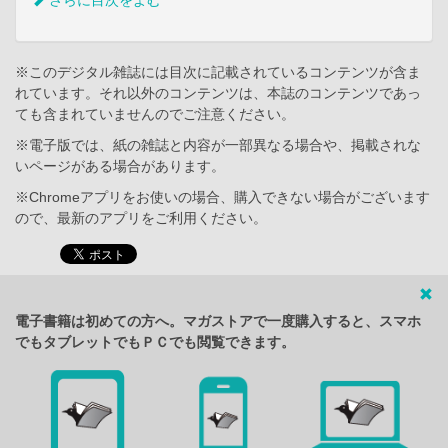
※このデジタル雑誌には目次に記載されているコンテンツが含ま
れています。それ以外のコンテンツは、本誌のコンテンツであっ
ても含まれていませんのでご注意ください。
※電子版では、紙の雑誌と内容が一部異なる場合や、掲載されな
いページがある場合があります。
※Chromeアプリをお使いの場合、購入できない場合がございます
ので、最新のアプリをご利用ください。
電子書籍は初めての方へ。マガストアで一度購入すると、スマホ
でもタブレットでもＰＣでも閲覧できます。