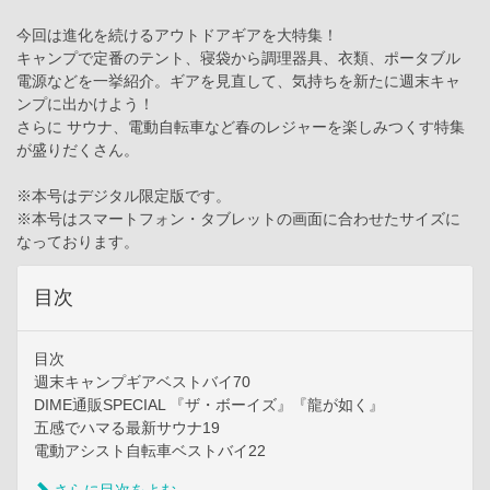
今回は進化を続けるアウトドアギアを大特集！
キャンプで定番のテント、寝袋から調理器具、衣類、ポータブル
電源などを一挙紹介。ギアを見直して、気持ちを新たに週末キャ
ンプに出かけよう！
さらに サウナ、電動自転車など春のレジャーを楽しみつくす特集
が盛りだくさん。
※本号はデジタル限定版です。
※本号はスマートフォン・タブレットの画面に合わせたサイズに
なっております。
目次
目次
週末キャンプギアベストバイ70
DIME通販SPECIAL 『ザ・ボーイズ』『龍が如く』
五感でハマる最新サウナ19
電動アシスト自転車ベストバイ22
さらに目次をよむ