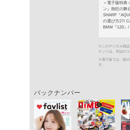
＜電子版特典
ン』熱狂の舞台裏/ 
SHARP『AQ
の選び方27/ C
BMW『120』/
※このデジタル雑誌
テンツは、本誌のコ
※電子版では、紙の
す。
バックナンバー