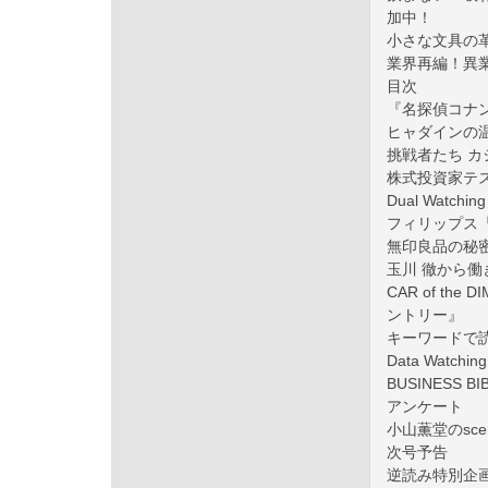
加中！
小さな文具の革
業界再編！異
目次
『名探偵コナン
ヒャダインの
挑戦者たち カシオ
株式投資家テ
Dual Watc
フィリップス『i900
無印良品の秘密
玉川 徹から
CAR of th
ントリー』
キーワードで読み
Data Watching
BUSINESS BI
アンケート
小山薫堂のsce
次号予告
逆読み特別企画 