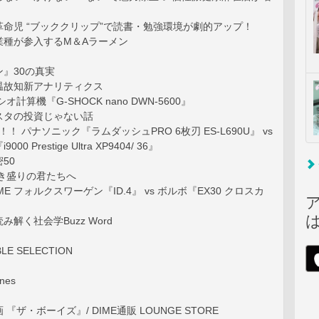
命児 “ブッククリップ”で読書・勉強環境が劇的アップ！
業種が参入するM＆Aラーメン
』30の真実
温故知新アナリティクス
計算機『G-SHOCK nano DWN-5600』
スタの投資じゃない話
hing！！ パナソニック『ラムダッシュPRO 6枚刃 ES-L690U』 vs
0 Prestige Ultra XP9404/ 36』
50
働き盛りの君たちへ
e DIME フォルクスワーゲン『ID.4』 vs ボルボ『EX30 クロスカ
解く社会学Buzz Word
BLE SELECTION
nes
『ザ・ボーイズ』/ DIME通販 LOUNGE STORE