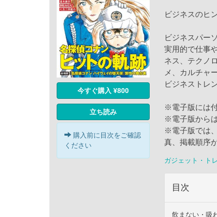
ビジネスのヒ
ビジネスパー
実用的で仕事
ネス、テクノ
メ、カルチャー
ビジネストレ
今すぐ購入 ¥800
※電子版には
立ち読み
※電子版から
※電子版では
購入前に目次をご確認
真、掲載順序
ください
ガジェット・ト
目次
飲まない・吸わ