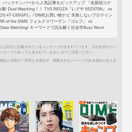
＞ バックナンバーから人気記事をピックアップ 『名探偵コナ
Dual Watching！！ TVS REGZA『レグザ 65Z970N』 vs
UOS 4T-C65GP1』/ DIMEお買い物ナビ 失敗しないプロテイン
AR of the DIME フォルクスワーゲン『ゴルフ』 vs
 Data Watching/ キーワードで読み解く社会学Buzz Word
には目次に記載されているコンテンツが含まれています。それ以外のコン
ンテンツであっても含まれていません のでご注意ください。
雑誌と内容が一部異なる場合や、掲載されないページがある場合がありま