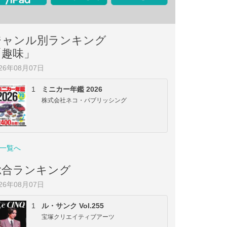
ジャンル別ランキング
「趣味」
026年08月07日
1
ミニカー年鑑 2026
株式会社ネコ・パブリッシング
一覧へ
総合ランキング
026年08月07日
1
ル・サンク Vol.255
宝塚クリエイティブアーツ