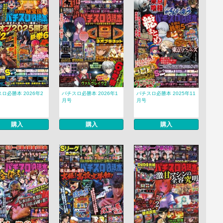
ロ必勝本 2026年2
パチスロ必勝本 2026年1
パチスロ必勝本 2025年11
月号
月号
購入
購入
購入