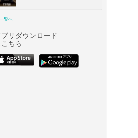
一覧へ
アプリダウンロード
はこちら