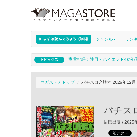
ジャンル
ラン
家電批評：注目・ハイエンド4K液
トピックス
マガストアトップ
パチスロ必勝本 2025年12月
パチスロ
辰巳出版 / 2025