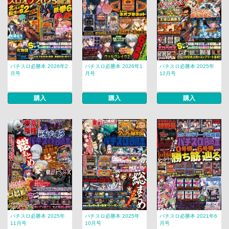
パチスロ必勝本 2026年2
パチスロ必勝本 2026年1
パチスロ必勝本 2025年
月号
月号
12月号
購入
購入
購入
パチスロ必勝本 2025年
パチスロ必勝本 2025年
パチスロ必勝本 2021年6
11月号
10月号
月号