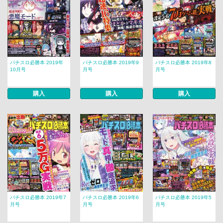
パチスロ必勝本 2019年
パチスロ必勝本 2019年9
パチスロ必勝本 2019年8
10月号
月号
月号
購入
購入
購入
パチスロ必勝本 2019年7
パチスロ必勝本 2019年6
パチスロ必勝本 2019年5
月号
月号
月号