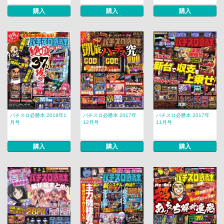
購入
購入
購入
パチスロ必勝本 2018年1
パチスロ必勝本 2017年
パチスロ必勝本 2017年
月号
12月号
11月号
購入
購入
購入