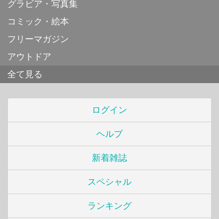
グラビア・写真集
コミック・絵本
フリーマガジン
アウトドア
全て見る
ログイン
ヘルプ
新着雑誌
スペシャル
ランキング