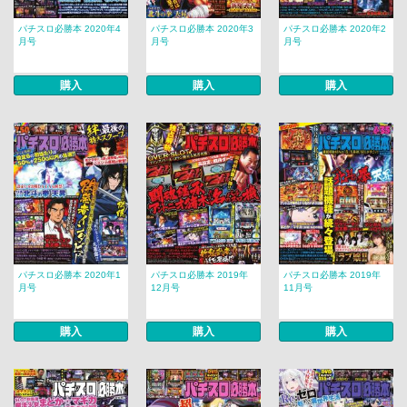
パチスロ必勝本 2020年4
パチスロ必勝本 2020年3
パチスロ必勝本 2020年2
月号
月号
月号
購入
購入
購入
パチスロ必勝本 2020年1
パチスロ必勝本 2019年
パチスロ必勝本 2019年
月号
12月号
11月号
購入
購入
購入