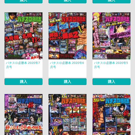
パチスロ必勝本 2020年7
パチスロ必勝本 2020年6
パチスロ必勝本 2020年5
月号
月号
月号
購入
購入
購入