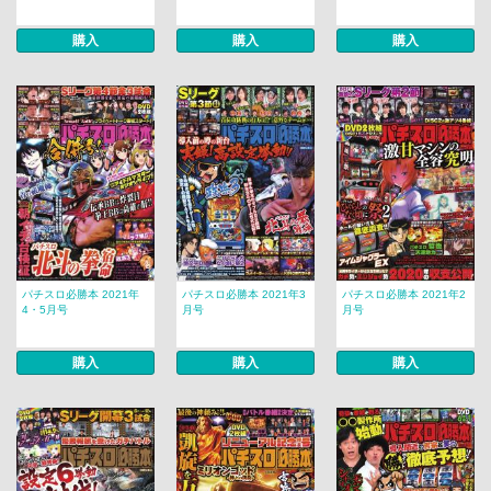
購入
購入
購入
パチスロ必勝本 2021年
パチスロ必勝本 2021年3
パチスロ必勝本 2021年2
4・5月号
月号
月号
購入
購入
購入