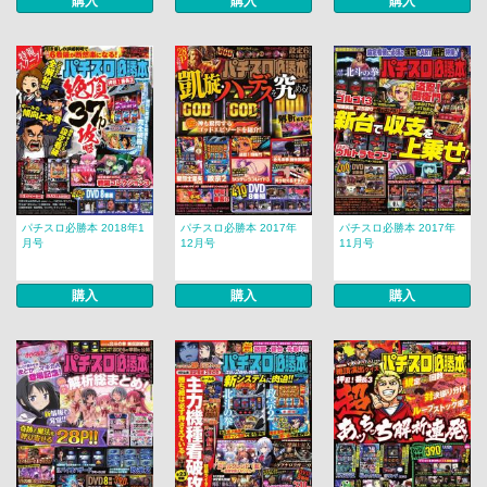
購入
購入
購入
パチスロ必勝本 2018年1
パチスロ必勝本 2017年
パチスロ必勝本 2017年
月号
12月号
11月号
購入
購入
購入