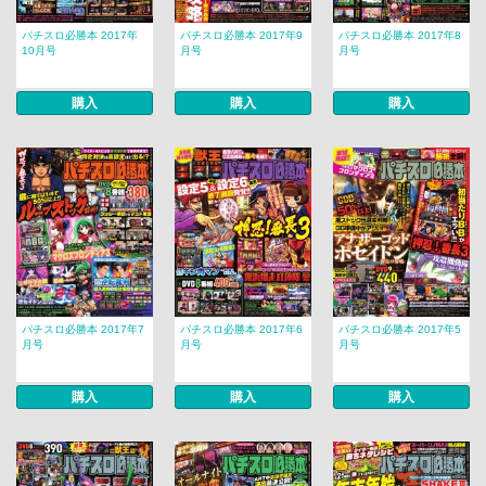
パチスロ必勝本 2017年
パチスロ必勝本 2017年9
パチスロ必勝本 2017年8
10月号
月号
月号
購入
購入
購入
パチスロ必勝本 2017年7
パチスロ必勝本 2017年6
パチスロ必勝本 2017年5
月号
月号
月号
購入
購入
購入