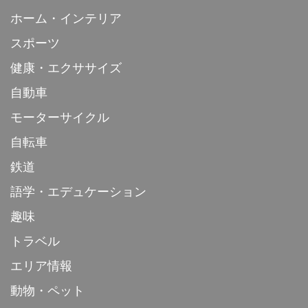
ホーム・インテリア
スポーツ
健康・エクササイズ
自動車
モーターサイクル
自転車
鉄道
語学・エデュケーション
趣味
トラベル
エリア情報
動物・ペット