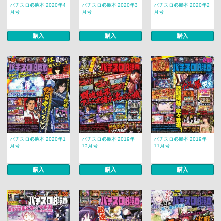
パチスロ必勝本 2020年4
パチスロ必勝本 2020年3
パチスロ必勝本 2020年2
月号
月号
月号
購入
購入
購入
パチスロ必勝本 2020年1
パチスロ必勝本 2019年
パチスロ必勝本 2019年
月号
12月号
11月号
購入
購入
購入