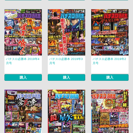
パチスロ必勝本 2019年4
パチスロ必勝本 2019年3
パチスロ必勝本 2019年2
月号
月号
月号
購入
購入
購入