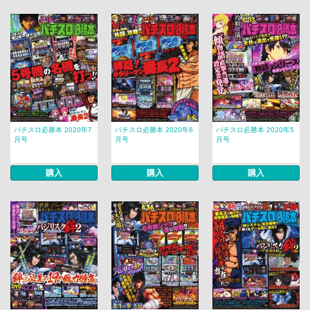
パチスロ必勝本 2020年7
パチスロ必勝本 2020年6
パチスロ必勝本 2020年5
月号
月号
月号
購入
購入
購入