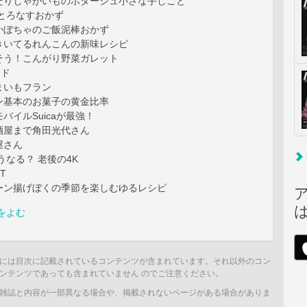
たりじゃがいものポタージュ小さな手しごと
とろなすおかず
かぼちゃのご飯泥棒おかず
きいてるれんこんの新味レシピ
そう！こんがり野菜ガレット
ンド
まいもフラン
ン基本のお菓子の黄金比率
バイルSuicaが最強！
酒屋まで角田光代さん
屋さん
うなる？ 老後の4K
T
ーン揚げぼくの季節を楽しむゆるレシピ
をよむ
には目次に記載されているコンテンツが含まれています。それ以外のコン
ンテンツであっても含まれていません のでご注意ください。
雑誌と内容が一部異なる場合や、掲載されないページがある場合がありま