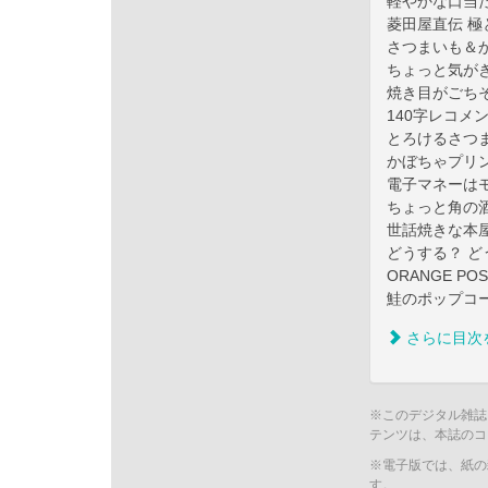
軽やかな口当
菱田屋直伝 極
さつまいも＆
ちょっと気が
焼き目がごち
140字レコメ
とろけるさつ
かぼちゃプリ
電子マネーはモ
ちょっと角の
世話焼きな本
どうする？ ど
ORANGE POS
鮭のポップコ
さらに目次
※このデジタル雑誌
テンツは、本誌のコ
※電子版では、紙の
す。