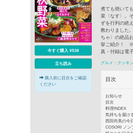
煮ても焼いて
菜〈なす〉。
ずを行列の絶
教わりました
ちゃ〉の絶品
挙ご紹介！ 
今すぐ購入 ¥538
真・付録は電
グルメ・クッキ
立ち読み
購入前に目次をご確認
目次
ください
お知らせ
目次
料理INDEX
気持ちを届ける
西田尚美の今
COSORI 