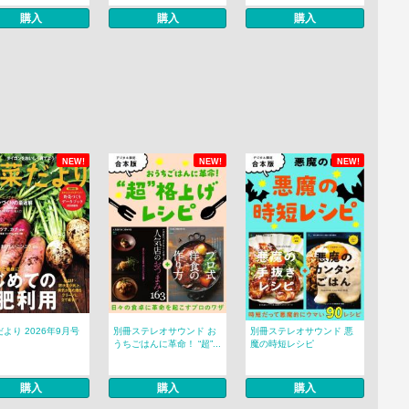
購入
購入
購入
NEW!
NEW!
NEW!
より 2026年9月号
別冊ステレオサウンド お
別冊ステレオサウンド 悪
うちごはんに革命！ “超”...
魔の時短レシピ
購入
購入
購入