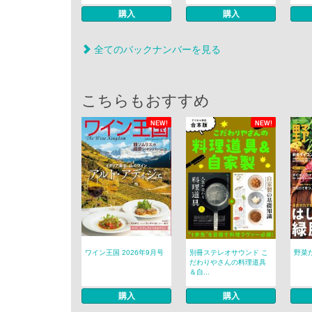
購入
購入
全てのバックナンバーを見る
こちらもおすすめ
NEW!
NEW!
ワイン王国 2026年9月号
別冊ステレオサウンド こ
野菜だ
だわりやさんの料理道具
＆自...
購入
購入