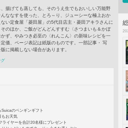
も、揚げても蒸しても、そのうえ生でもおいしい万能野
そんななすを使った、とろ～り、ジューシーな極上おか
えない定食屋「菱田屋」の5代目店主・菱田アキラさんに
。そのほか、ご飯がどんどんすすむ〈さつまいも＆かぼ
2
おかず、やみつき必至の〈れんこん〉の新味レシピを一
※定価、ページ表記は紙版のものです。一部記事・ 写
子版に掲載しない場合があります。
ング
Suicaのペンギンギフト
日もお天気
ノンフライヤーを合計20名様にプレゼント