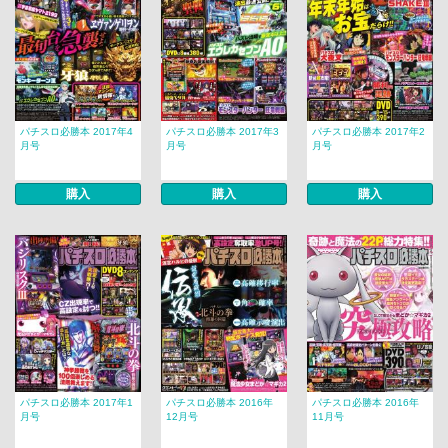
パチスロ必勝本 2017年4
パチスロ必勝本 2017年3
パチスロ必勝本 2017年2
月号
月号
月号
購入
購入
購入
パチスロ必勝本 2017年1
パチスロ必勝本 2016年
パチスロ必勝本 2016年
月号
12月号
11月号