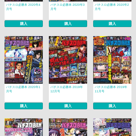
パチスロ必勝本 2020年4
パチスロ必勝本 2020年3
パチスロ必勝本 2020年2
月号
月号
月号
購入
購入
購入
パチスロ必勝本 2020年1
パチスロ必勝本 2019年
パチスロ必勝本 2019年
月号
12月号
11月号
購入
購入
購入