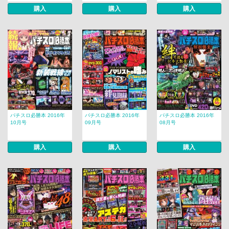
購入
購入
購入
パチスロ必勝本 2016年
パチスロ必勝本 2016年
パチスロ必勝本 2016年
10月号
09月号
08月号
購入
購入
購入