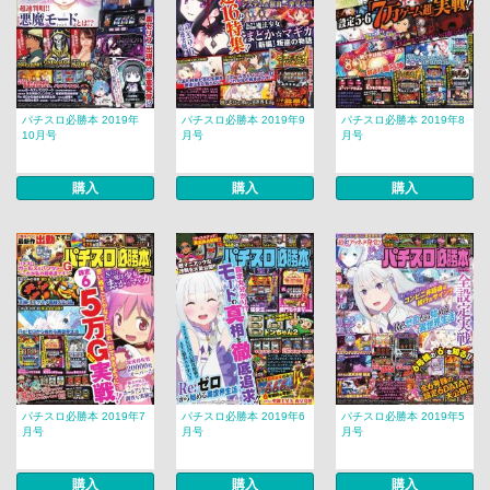
パチスロ必勝本 2019年
パチスロ必勝本 2019年9
パチスロ必勝本 2019年8
10月号
月号
月号
購入
購入
購入
パチスロ必勝本 2019年7
パチスロ必勝本 2019年6
パチスロ必勝本 2019年5
月号
月号
月号
購入
購入
購入