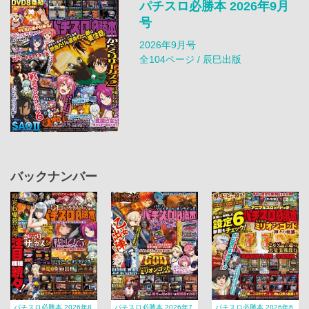
パチスロ必勝本 2026年9月
号
2026年9月号
全104ページ / 辰巳出版
バックナンバー
パチスロ必勝本 2026年8
パチスロ必勝本 2026年7
パチスロ必勝本 2026年6