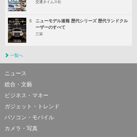
交通タイムス社
5
ニューモデル速報 歴代シリーズ 歴代ランドクル
ーザーのすべて
三栄
一覧へ
ニュース
総合・文藝
ビジネス・マネー
ガジェット・トレンド
パソコン・モバイル
カメラ・写真