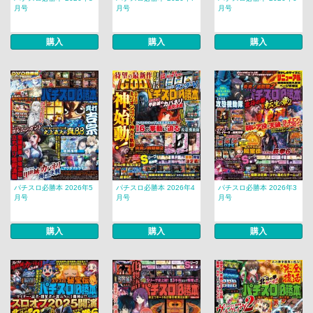
月号
月号
月号
購入
購入
購入
パチスロ必勝本 2026年5
パチスロ必勝本 2026年4
パチスロ必勝本 2026年3
月号
月号
月号
購入
購入
購入