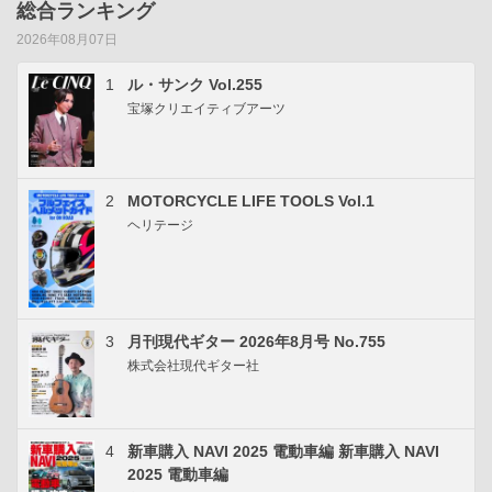
総合ランキング
2026年08月07日
1
ル・サンク Vol.255
宝塚クリエイティブアーツ
2
MOTORCYCLE LIFE TOOLS Vol.1
ヘリテージ
3
月刊現代ギター 2026年8月号 No.755
株式会社現代ギター社
4
新車購入 NAVI 2025 電動車編 新車購入 NAVI
2025 電動車編