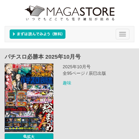
Toggle
navigati
パチスロ必勝本 2025年10月号
2025年10月号
全95ページ / 辰巳出版
趣味
拡大