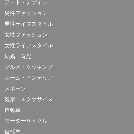
アート・デザイン
男性ファッション
男性ライフスタイル
女性ファッション
女性ライフスタイル
結婚・育児
グルメ・クッキング
ホーム・インテリア
スポーツ
健康・エクササイズ
自動車
モーターサイクル
自転車