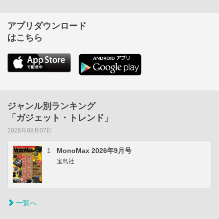
アプリダウンロード
はこちら
ジャンル別ランキング
「ガジェット・トレンド」
2026年08月07日
1
MonoMax 2026年9月号
宝島社
一覧へ