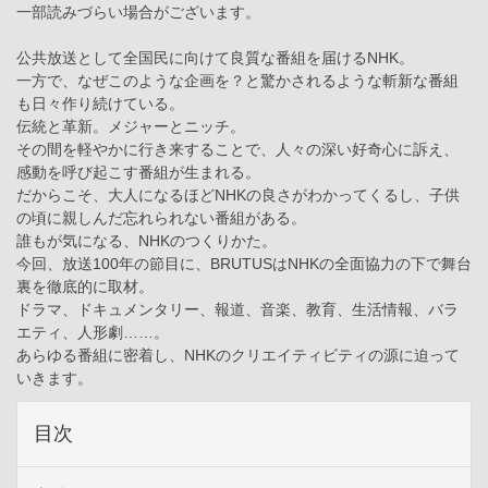
一部読みづらい場合がございます。
公共放送として全国民に向けて良質な番組を届けるNHK。
一方で、なぜこのような企画を？と驚かされるような斬新な番組
も日々作り続けている。
伝統と革新。メジャーとニッチ。
その間を軽やかに行き来することで、人々の深い好奇心に訴え、
感動を呼び起こす番組が生まれる。
だからこそ、大人になるほどNHKの良さがわかってくるし、子供
の頃に親しんだ忘れられない番組がある。
誰もが気になる、NHKのつくりかた。
今回、放送100年の節目に、BRUTUSはNHKの全面協力の下で舞台
裏を徹底的に取材。
ドラマ、ドキュメンタリー、報道、音楽、教育、生活情報、バラ
エティ、人形劇……。
あらゆる番組に密着し、NHKのクリエイティビティの源に迫って
いきます。
目次