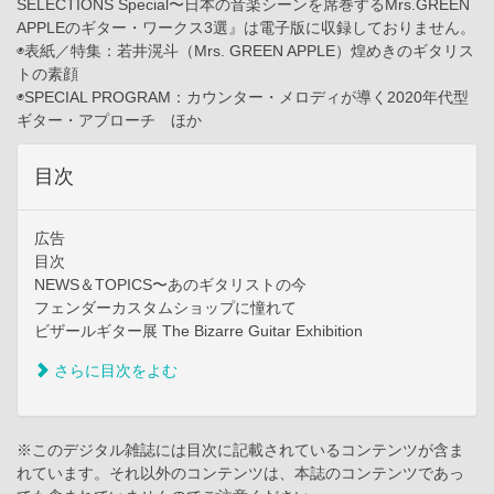
SELECTIONS Special〜日本の音楽シーンを席巻するMrs.GREEN
APPLEのギター・ワークス3選』は電子版に収録しておりません。
◉表紙／特集：若井滉斗（Mrs. GREEN APPLE）煌めきのギタリス
トの素顔
◉SPECIAL PROGRAM：カウンター・メロディが導く2020年代型
ギター・アプローチ ほか
目次
広告
目次
NEWS＆TOPICS〜あのギタリストの今
フェンダーカスタムショップに憧れて
ビザールギター展 The Bizarre Guitar Exhibition
さらに目次をよむ
※このデジタル雑誌には目次に記載されているコンテンツが含ま
れています。それ以外のコンテンツは、本誌のコンテンツであっ