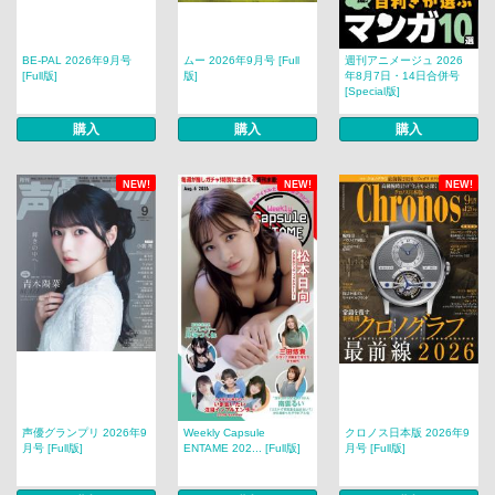
BE-PAL 2026年9月号
ムー 2026年9月号 [Full
週刊アニメージュ 2026
[Full版]
版]
年8月7日・14日合併号
[Special版]
購入
購入
購入
NEW!
NEW!
NEW!
声優グランプリ 2026年9
Weekly Capsule
クロノス日本版 2026年9
月号 [Full版]
ENTAME 202... [Full版]
月号 [Full版]