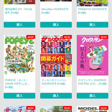
週刊金曜日 8/7・8/14合
MonoMax 2026年9月号
FINEBOYS 2026年9月号
併号 [Full版]
[Full版]
[Full版]
購入
購入
購入
NEW!
NEW!
NEW!
POPEYE（ポパイ）
サッカーダイジェスト
クロワッサン 2026年8月
2026年 9月号 [これ...
2026年9月号 [Full版]
25日号No.1171... [Full版]
[Full版]
購入
購入
購入
NEW!
NEW!
NEW!