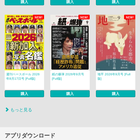
購入
購入
購入
NEW!
NEW!
NEW!
週刊ベースボール 2026
紙の爆弾 2026年9月号
地平 2026年9月号 [Full
年8月17日号 [Full版]
[Full版]
版]
購入
購入
購入
もっと見る
アプリダウンロード