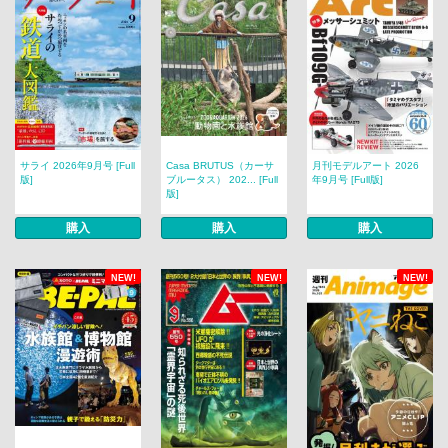
サライ 2026年9月号 [Full
Casa BRUTUS（カーサ
月刊モデルアート 2026
版]
ブルータス） 202... [Full
年9月号 [Full版]
版]
購入
購入
購入
NEW!
NEW!
NEW!