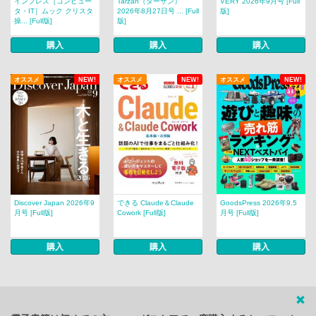
インプレス［コンピュー
Tarzan（ターザン）
VERY 2026年9月号 [Full
タ・IT］ムック クリスタ
2026年8月27日号 ... [Full
版]
操... [Full版]
版]
購入
購入
購入
オススメ
NEW!
オススメ
NEW!
オススメ
NEW!
Discover Japan 2026年9
できる Claude＆Claude
GoodsPress 2026年9.5
月号 [Full版]
Cowork [Full版]
月号 [Full版]
購入
購入
購入