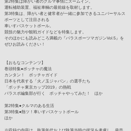
第2特集は障がい者のクルマ事情にズームイン。
運転補助装置、福祉車輌の最前線を取材します。
第3特集は、障がい者と健常者が一緒に参加できるユニバーサルス
ポーツとして注目される
車いすバスケットボール。
競技の魅力や観戦ガイドなどを特集します。
そのほかにも読みどころ満載の『パラスポーツマガジンVol.5』を
ぜひお読みください！
【おもなコンテンツ】
巻頭特集●ボッチャの魔法
カンタン！ ボッチャガイド
日本を代表する「火ノ玉ジャパン」の選手たち
「ボッチャ東京カップ2019」の熱戦
パラスポ編集部が行く ボッチャやってみた！ ほか
第2特集●クルマのある生活
第3特集●熱ツ！車いすバスケットボール
ほか
※収録の内容は、執筆年代および執筆当時の状況を考慮し、発売