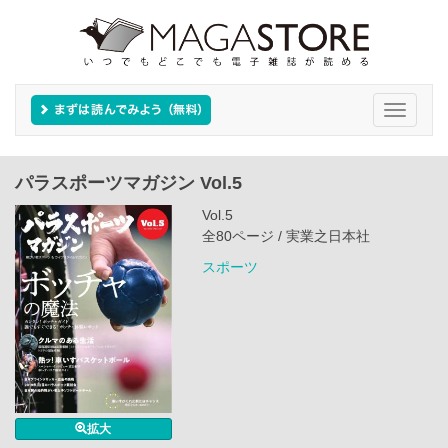
Toggle
navigati
パラスポーツマガジン Vol.5
Vol.5
全80ページ / 実業之日本社
スポーツ
拡大